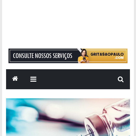
Grita
São
Paulo
Informação
com
Responsabilidade