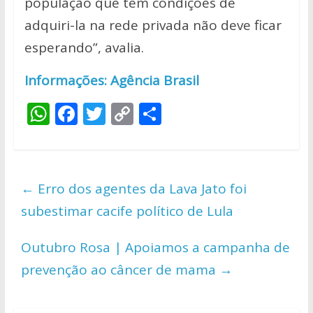
população que tem condições de
adquiri-la na rede privada não deve ficar
esperando”, avalia.
Informações: Agência Brasil
W
F
T
C
S
h
ac
w
o
h
at
e
itt
p
ar
s
b
er
y
e
←
Erro dos agentes da Lava Jato foi
A
o
Li
subestimar cacife político de Lula
p
o
n
p
k
k
Outubro Rosa | Apoiamos a campanha de
prevenção ao câncer de mama
→