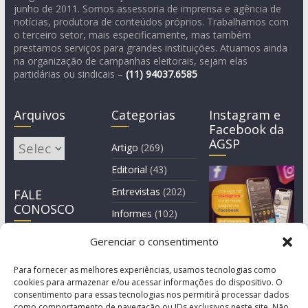
junho de 2011. Somos assessoria de imprensa e agência de
notícias, produtora de conteúdos próprios. Trabalhamos com
o terceiro setor, mais especificamente, mas também
prestamos serviços para grandes instituições. Atuamos ainda
na organização de campanhas eleitorais, sejam elas
partidárias ou sindicais –
(11)
94037.6585
Arquivos
Categorias
Instagram e
Facebook da
AGSP
Arquivos
Artigo
(269)
Editorial
(43)
Entrevistas
(202)
FALE
CONOSCO
Informes
(102)
Manchete
(2)
Gerenciar o consentimento
Notícia
(1.244)
Para fornecer as melhores experiências, usamos tecnologias como
cookies para armazenar e/ou acessar informações do dispositivo. O
consentimento para essas tecnologias nos permitirá processar dados
como comportamento de navegação ou IDs exclusivos neste site. Não