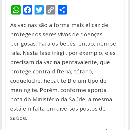
W
F
T
C
S
h
ac
w
o
h
As vacinas são a forma mais eficaz de
at
e
itt
p
ar
proteger os seres vivos de doenças
s
b
er
y
e
perigosas. Para os bebês, então, nem se
A
o
Li
fala. Nesta fase frágil, por exemplo, eles
p
o
n
precisam da vacina pentavalente, que
p
k
k
protege contra difteria, tétano,
coqueluche, hepatite B e um tipo de
meningite. Porém, conforme aponta
nota do Ministério da Saúde, a mesma
está em falta em diversos postos de
saúde.