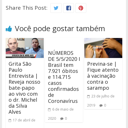
Share This Post:
Você pode gostar também
NÚMEROS
DE 5/5/2020 I
Grita São
Previna-se |
Brasil tem
Paulo
Fique atento
7.921 óbitos
Entrevista |
à vacinação
e 114.715
Reveja nosso
contra o
casos
bate-papo
sarampo
confirmados
ao vivo com
de
23 de julho de
o dr. Michel
Coronavírus
da Silva
2019
0
6 de maio de
Alves
2020
0
17 de abril de