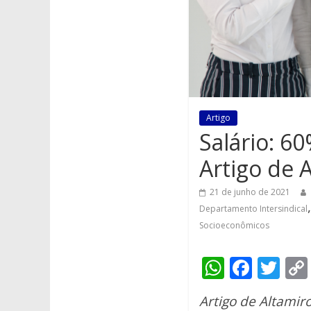
Artigo
Salário: 6
Artigo de 
21 de junho de 2021
Departamento Intersindical
Socioeconômicos
W
F
T
h
ac
w
Artigo de Altamir