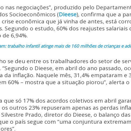
p
ar
ho nas negociações”, produzido pelo Departamento
y
e
udos Socioeconômicos (
Dieese
), confirma que a p
Li
 crise econômica que já vinha de antes, está cor
n
. Segundo o estudo, 60% dos reajustes salariais d
o de 6,94%.
k
am: trabalho infantil atinge mais de 160 milhões de crianças e 
o se deu entre os trabalhadores do setor de ser
ão. “Segundo o Dieese, em abril do ano passado, 
a da inflação. Naquele mês, 31,4% empataram e 
em 60% – mostra que a situação piorou”, alerta o 
 que só 17% dos acordos coletivos em abril gara
; os outros 23% repuseram apenas as perdas infla
Silvestre Prado, diretor do Dieese, o balanço da
 que o país segue com “uma conjuntura extrema
ores”.