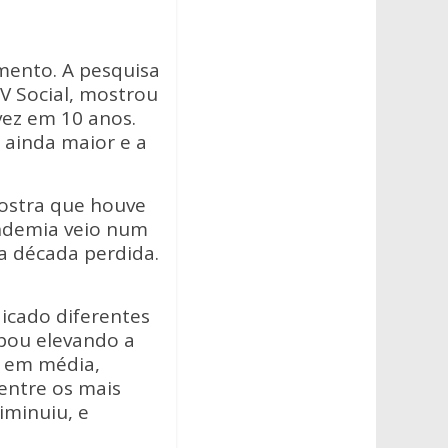
mento. A pesquisa
V Social, mostrou
vez em 10 anos.
 ainda maior e a
mostra que houve
andemia veio num
a década perdida.
icado diferentes
abou elevando a
u, em média,
 entre os mais
iminuiu, e