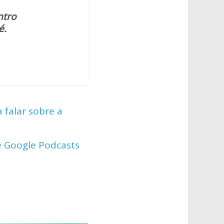
ntro
é.
 falar sobre a
e Google Podcasts