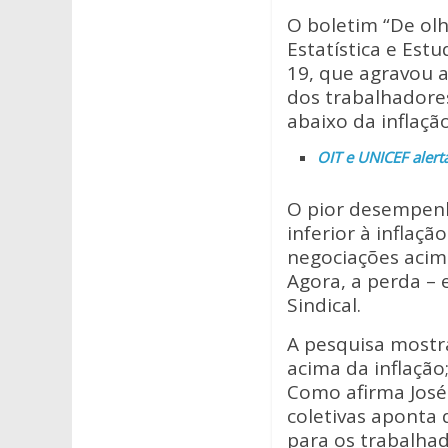
at
e
itt
O boletim “De ol
s
b
er
Estatística e Est
A
o
19, que agravou a
p
o
dos trabalhadores
abaixo da inflaçã
p
k
OIT e UNICEF alert
O pior desempenh
inferior à inflaç
negociações acim
Agora, a perda – 
Sindical.
A pesquisa mostra
acima da inflação
Como afirma José 
coletivas aponta
para os trabalhad