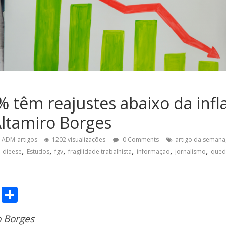
0% têm reajustes abaixo da infl
Altamiro Borges
ADM-artigos
1202 visualizações
0 Comments
artigo da semana
,
,
,
,
,
,
,
dieese
Estudos
fgv
fragilidade trabalhista
informaçao
jornalismo
qued
C
S
o
h
o Borges