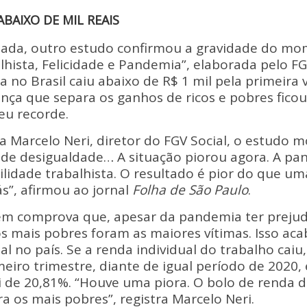
ABAIXO DE MIL REAIS
ada, outro estudo confirmou a gravidade do mo
hista, Felicidade e Pandemia”, elaborada pelo FG
 no Brasil caiu abaixo de R$ 1 mil pela primeira 
ença que separa os ganhos de ricos e pobres ficou
eu recorde.
 Marcelo Neri, diretor do FGV Social, o estudo 
 de desigualdade… A situação piorou agora. A p
lidade trabalhista. O resultado é pior do que um
s”, afirmou ao jornal
Folha de São Paulo
.
m comprova que, apesar da pandemia ter prejud
 os mais pobres foram as maiores vítimas. Isso ac
al no país. Se a renda individual do trabalho cai
eiro trimestre, diante de igual período de 2020,
i de 20,81%. “Houve uma piora. O bolo de renda d
a os mais pobres”, registra Marcelo Neri.