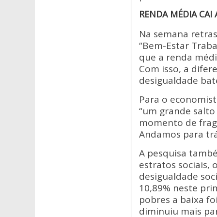
RENDA MÉDIA CAI 
Na semana retras
“Bem-Estar Trabal
que a renda média
Com isso, a difer
desigualdade bat
Para o economista
“um grande salto
momento de fragi
Andamos para trá
A pesquisa també
estratos sociais,
desigualdade soci
10,89% neste prim
pobres a baixa fo
diminuiu mais par