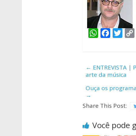
W
F
T
h
ac
w
at
e
itt
s
b
er
←
ENTREVISTA | Pr
A
o
arte da música
p
o
Ouça os programas
p
k
→
Share This Post:
Você pode 