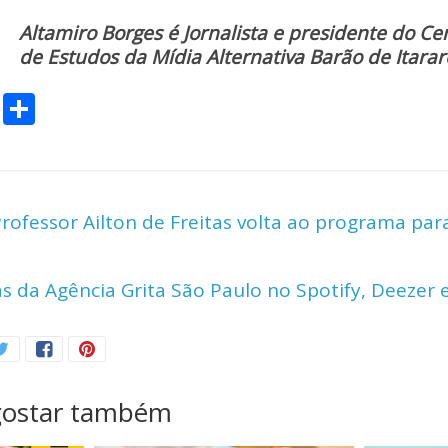
Altamiro Borges é Jornalista e presidente do Ce
de Estudos da Mídia Alternativa Barão de Itarar
C
S
o
h
p
ar
y
e
ofessor Ailton de Freitas volta ao programa para
Li
n
 da Agência Grita São Paulo no Spotify, Deezer 
k
gostar também