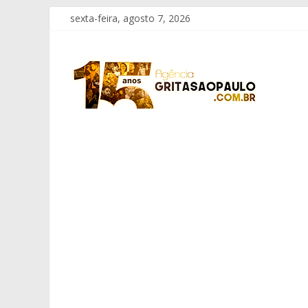
Pular
sexta-feira, agosto 7, 2026
para
o
Grita
conteúdo
São
Paulo
Informação
com
Responsabilidade