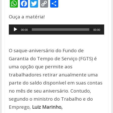
W
F
T
C
S
h
ac
w
o
h
Ouça a matéria!
at
e
itt
p
ar
s
b
er
y
e
Tocador
00:00
00:00
A
o
Li
de
p
o
n
áudio
p
k
k
O saque-aniversário do Fundo de
Garantia do Tempo de Serviço (FGTS) é
uma opção que permite aos
trabalhadores retirar anualmente uma
parte do saldo disponível em suas contas
no mês de seu aniversário. Contudo,
segundo o ministro do Trabalho e do
Emprego,
Luiz Marinho,