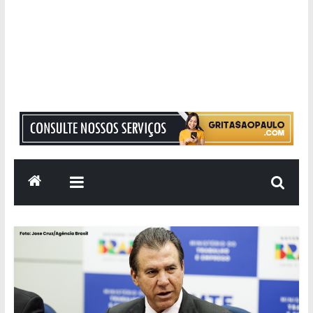
Grita
São
Paulo
Informação
com
Responsabilidade