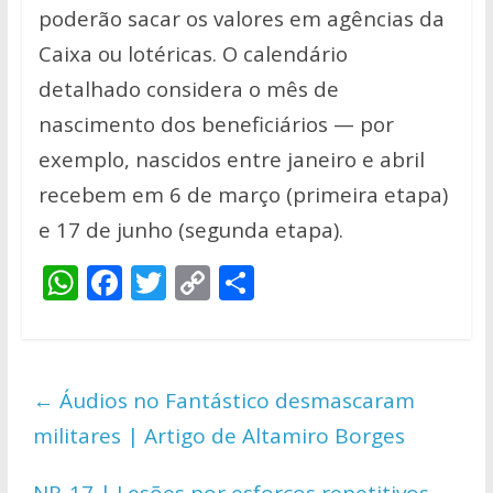
poderão sacar os valores em agências da
Caixa ou lotéricas. O calendário
detalhado considera o mês de
nascimento dos beneficiários — por
exemplo, nascidos entre janeiro e abril
recebem em 6 de março (primeira etapa)
e 17 de junho (segunda etapa).
W
F
T
C
S
h
ac
w
o
h
at
e
itt
p
ar
s
b
er
y
e
←
Áudios no Fantástico desmascaram
A
o
Li
militares | Artigo de Altamiro Borges
p
o
n
NR-17 | Lesões por esforços repetitivos