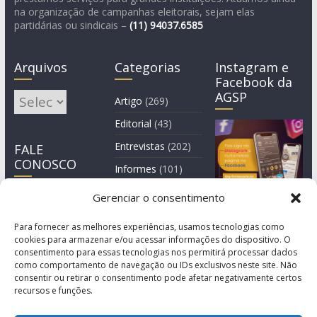
na organização de campanhas eleitorais, sejam elas
partidárias ou sindicais –
(11)
94037.6585
Arquivos
Categorias
Instagram e
Facebook da
AGSP
Arquivos
Artigo
(269)
Editorial
(43)
Entrevistas
(202)
FALE
CONOSCO
Informes
(101)
Manchete
(3)
Gerenciar o consentimento
Notícia
(1.245)
Para fornecer as melhores experiências, usamos tecnologias como
cookies para armazenar e/ou acessar informações do dispositivo. O
consentimento para essas tecnologias nos permitirá processar dados
como comportamento de navegação ou IDs exclusivos neste site. Não
consentir ou retirar o consentimento pode afetar negativamente certos
recursos e funções.