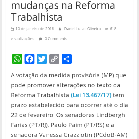
mudanças na Reforma
Trabalhista
10 de janeiro de 2018
Daniel Lucas Oliveira
618
visualizações
0 Comments
W
F
T
C
S
h
ac
w
o
h
A votação da medida provisória (MP) que
at
e
itt
p
ar
pode promover alterações no texto da
s
b
er
y
e
Reforma Trabalhista
(Lei 13.467/17)
tem
A
o
Li
prazo estabelecido para ocorrer até o dia
p
o
n
22 de fevereiro. Os senadores Lindbergh
p
k
k
Farias (PT/RJ), Paulo Paim (PT/RS) e a
senadora Vanessa Grazziotin (PCdoB-AM)