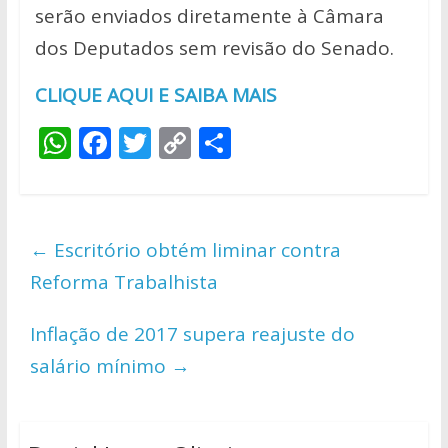
serão enviados diretamente à Câmara
dos Deputados sem revisão do Senado.
CLIQUE AQUI E SAIBA MAIS
W
F
T
C
S
h
ac
w
o
h
at
e
itt
p
ar
s
b
er
y
e
←
Escritório obtém liminar contra
A
o
Li
Reforma Trabalhista
p
o
n
p
k
k
Inflação de 2017 supera reajuste do
salário mínimo
→