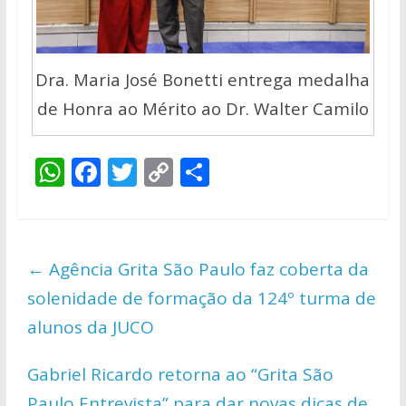
Dra. Maria José Bonetti entrega medalha
de Honra ao Mérito ao Dr. Walter Camilo
W
F
T
C
S
h
ac
w
o
h
at
e
itt
p
ar
s
b
er
y
e
←
Agência Grita São Paulo faz coberta da
A
o
Li
solenidade de formação da 124º turma de
p
o
n
alunos da JUCO
p
k
k
Gabriel Ricardo retorna ao “Grita São
Paulo Entrevista” para dar novas dicas de