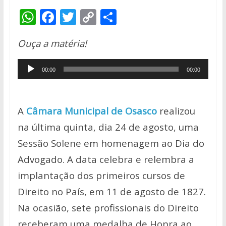
W
F
T
C
S
h
ac
w
o
h
Ouça a matéria!
at
e
itt
p
ar
s
b
er
y
e
Tocador
00:00
00:00
A
o
Li
de
p
o
n
áudio
p
k
k
A
Câmara Municipal de Osasco
realizou
na última quinta, dia 24 de agosto, uma
Sessão Solene em homenagem ao Dia do
Advogado. A data celebra e relembra a
implantação dos primeiros cursos de
Direito no País, em 11 de agosto de 1827.
Na ocasião, sete profissionais do Direito
receberam uma medalha de Honra ao