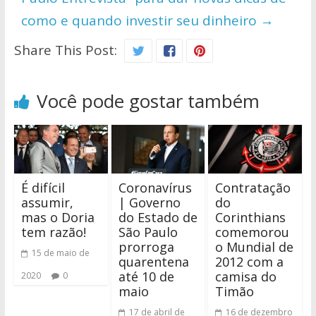
como e quando investir seu dinheiro
→
Share This Post:
Você pode gostar também
É difícil
Coronavírus
Contratação
assumir,
| Governo
do
mas o Doria
do Estado de
Corinthians
tem razão!
São Paulo
comemorou
prorroga
o Mundial de
15 de maio de
quarentena
2012 com a
até 10 de
camisa do
2020
0
maio
Timão
17 de abril de
16 de dezembro