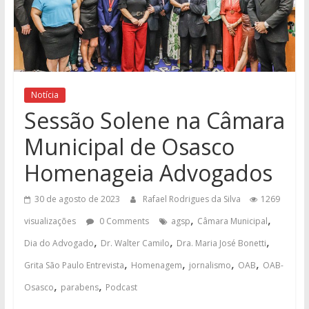
Notícia
Sessão Solene na Câmara
Municipal de Osasco
Homenageia Advogados
30 de agosto de 2023
Rafael Rodrigues da Silva
1269
,
,
visualizações
0 Comments
agsp
Câmara Municipal
,
,
,
Dia do Advogado
Dr. Walter Camilo
Dra. Maria José Bonetti
,
,
,
,
Grita São Paulo Entrevista
Homenagem
jornalismo
OAB
OAB-
,
,
Osasco
parabens
Podcast