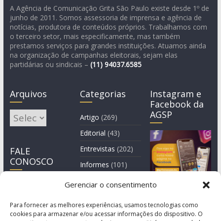
A Agência de Comunicação Grita São Paulo existe desde 1º de
junho de 2011. Somos assessoria de imprensa e agência de
notícias, produtora de conteúdos próprios. Trabalhamos com
o terceiro setor, mais especificamente, mas também
prestamos serviços para grandes instituições. Atuamos ainda
na organização de campanhas eleitorais, sejam elas
partidárias ou sindicais –
(11)
94037.6585
Arquivos
Categorias
Instagram e
Facebook da
AGSP
Arquivos
Artigo
(269)
Editorial
(43)
Entrevistas
(202)
FALE
CONOSCO
Informes
(101)
Manchete
(3)
Gerenciar o consentimento
Notícia
(1.245)
Para fornecer as melhores experiências, usamos tecnologias como
cookies para armazenar e/ou acessar informações do dispositivo. O