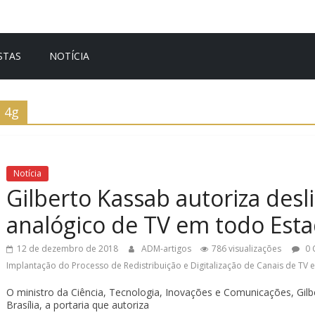
STAS
NOTÍCIA
4g
Notícia
Gilberto Kassab autoriza desl
analógico de TV em todo Est
12 de dezembro de 2018
ADM-artigos
786 visualizações
0 
Implantação do Processo de Redistribuição e Digitalização de Canais de TV 
O ministro da Ciência, Tecnologia, Inovações e Comunicações, Gil
Brasília, a portaria que autoriza