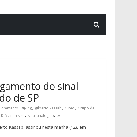
igamento do sinal
ado de SP
,
,
,
Comments
4g
gilberto kassab
Gired
Grupo de
,
,
,
e RTV
ministro
sinal analogico
tv
berto Kassab, assinou nesta manhã (12), em