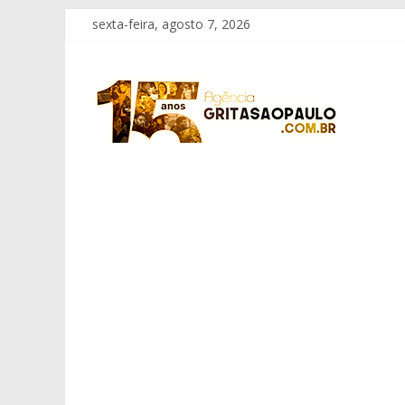
Pular
sexta-feira, agosto 7, 2026
para
o
Grita
conteúdo
São
Paulo
Informação
com
Responsabilidade