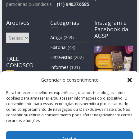
partidárias ou sindicais –
(11)
94037.6585
Arquivos
Categorias
Instagram e
Facebook da
AGSP
Arquivos
Artigo
(269)
Editorial
(43)
Entrevistas
(202)
FALE
CONOSCO
Informes
(101)
Manchete
(3)
Gerenciar o consentimento
Notícia
(1.245)
Para fornecer as melhores experiências, usamos tecnologias como
cookies para armazenar e/ou acessar informações do dispositivo. O
consentimento para essas tecnologias nos permitirá processar dados
como comportamento de navegação ou IDs exclusivos neste site. Não
consentir ou retirar o consentimento pode afetar negativamente certos
recursos e funções.
Aceitar