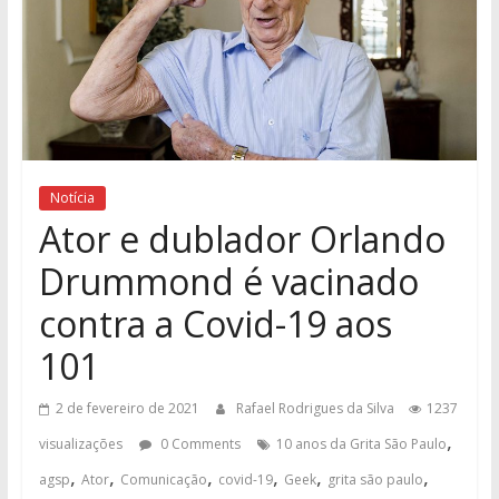
Notícia
Ator e dublador Orlando
Drummond é vacinado
contra a Covid-19 aos
101
2 de fevereiro de 2021
Rafael Rodrigues da Silva
1237
,
visualizações
0 Comments
10 anos da Grita São Paulo
,
,
,
,
,
,
agsp
Ator
Comunicação
covid-19
Geek
grita são paulo