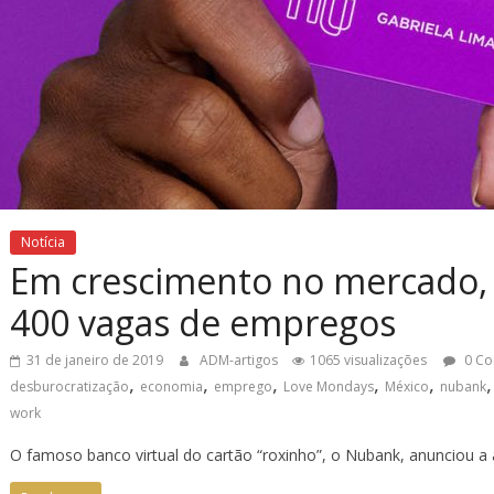
Notícia
Em crescimento no mercado,
400 vagas de empregos
31 de janeiro de 2019
ADM-artigos
1065 visualizações
0 Co
,
,
,
,
,
desburocratização
economia
emprego
Love Mondays
México
nubank
work
O famoso banco virtual do cartão “roxinho”, o Nubank, anunciou a