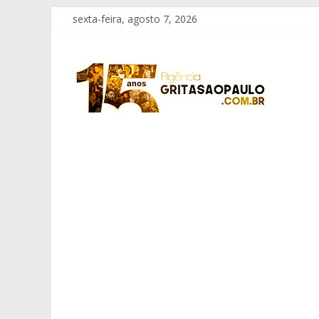
Pular
sexta-feira, agosto 7, 2026
para
o
Grita
conteúdo
São
Paulo
Informação
com
Responsabilidade