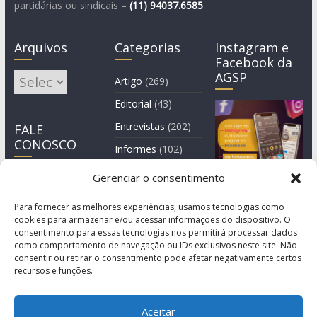
partidárias ou sindicais –
(11)
94037.6585
Arquivos
Categorias
Instagram e
Facebook da
AGSP
Arquivos
Artigo
(269)
Editorial
(43)
Entrevistas
(202)
FALE
CONOSCO
Informes
(102)
Manchete
(2)
Gerenciar o consentimento
Notícia
(1.244)
Para fornecer as melhores experiências, usamos tecnologias como
cookies para armazenar e/ou acessar informações do dispositivo. O
consentimento para essas tecnologias nos permitirá processar dados
como comportamento de navegação ou IDs exclusivos neste site. Não
consentir ou retirar o consentimento pode afetar negativamente certos
recursos e funções.
Aceitar