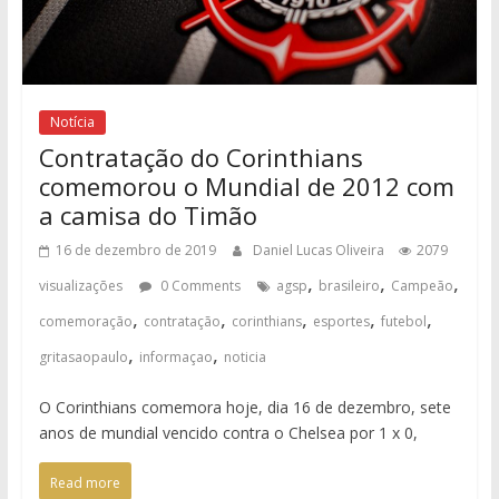
Notícia
Contratação do Corinthians
comemorou o Mundial de 2012 com
a camisa do Timão
16 de dezembro de 2019
Daniel Lucas Oliveira
2079
,
,
,
visualizações
0 Comments
agsp
brasileiro
Campeão
,
,
,
,
,
comemoração
contratação
corinthians
esportes
futebol
,
,
gritasaopaulo
informaçao
noticia
O Corinthians comemora hoje, dia 16 de dezembro, sete
anos de mundial vencido contra o Chelsea por 1 x 0,
Read more