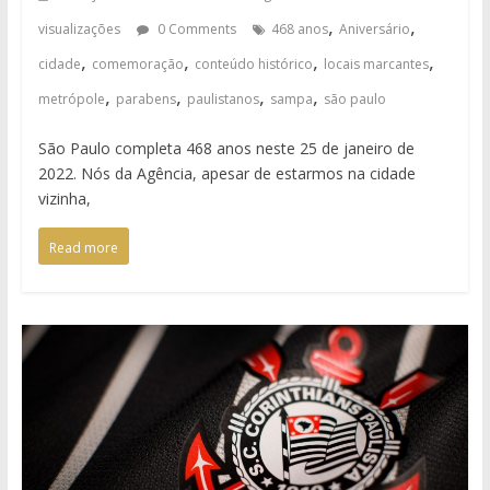
,
,
visualizações
0 Comments
468 anos
Aniversário
,
,
,
,
cidade
comemoração
conteúdo histórico
locais marcantes
,
,
,
,
metrópole
parabens
paulistanos
sampa
são paulo
São Paulo completa 468 anos neste 25 de janeiro de
2022. Nós da Agência, apesar de estarmos na cidade
vizinha,
Read more