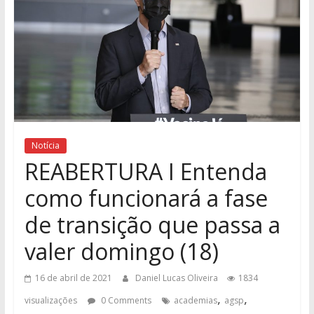
Notícia
REABERTURA I Entenda
como funcionará a fase
de transição que passa a
valer domingo (18)
16 de abril de 2021
Daniel Lucas Oliveira
1834
,
,
visualizações
0 Comments
academias
agsp