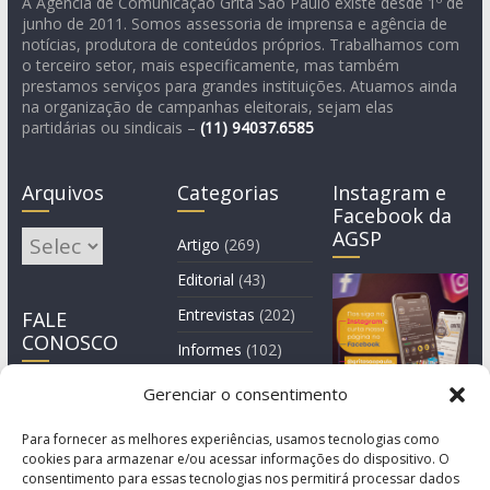
A Agência de Comunicação Grita São Paulo existe desde 1º de
junho de 2011. Somos assessoria de imprensa e agência de
notícias, produtora de conteúdos próprios. Trabalhamos com
o terceiro setor, mais especificamente, mas também
prestamos serviços para grandes instituições. Atuamos ainda
na organização de campanhas eleitorais, sejam elas
partidárias ou sindicais –
(11)
94037.6585
Arquivos
Categorias
Instagram e
Facebook da
AGSP
Arquivos
Artigo
(269)
Editorial
(43)
Entrevistas
(202)
FALE
CONOSCO
Informes
(102)
Manchete
(2)
Gerenciar o consentimento
Notícia
(1.244)
Para fornecer as melhores experiências, usamos tecnologias como
cookies para armazenar e/ou acessar informações do dispositivo. O
consentimento para essas tecnologias nos permitirá processar dados