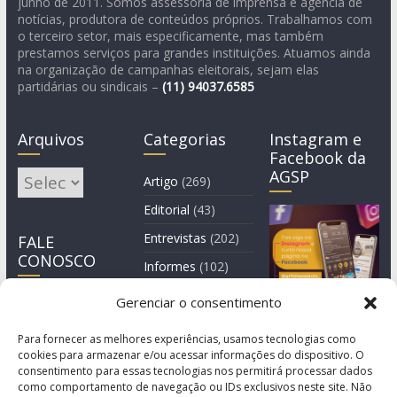
junho de 2011. Somos assessoria de imprensa e agência de
notícias, produtora de conteúdos próprios. Trabalhamos com
o terceiro setor, mais especificamente, mas também
prestamos serviços para grandes instituições. Atuamos ainda
na organização de campanhas eleitorais, sejam elas
partidárias ou sindicais –
(11)
94037.6585
Arquivos
Categorias
Instagram e
Facebook da
AGSP
Arquivos
Artigo
(269)
Editorial
(43)
Entrevistas
(202)
FALE
CONOSCO
Informes
(102)
Manchete
(2)
Gerenciar o consentimento
Notícia
(1.244)
Para fornecer as melhores experiências, usamos tecnologias como
cookies para armazenar e/ou acessar informações do dispositivo. O
consentimento para essas tecnologias nos permitirá processar dados
como comportamento de navegação ou IDs exclusivos neste site. Não