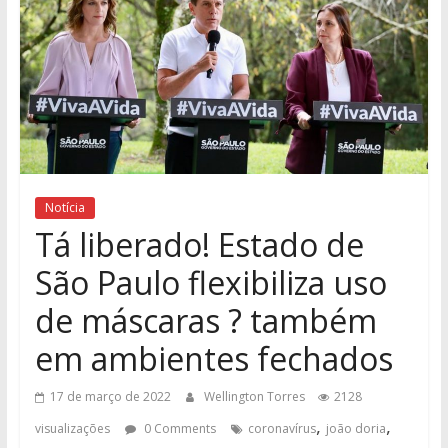
Notícia
Tá liberado! Estado de
São Paulo flexibiliza uso
de máscaras ? também
em ambientes fechados
17 de março de 2022
Wellington Torres
2128
,
,
visualizações
0 Comments
coronavírus
joão doria