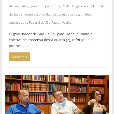
,
,
,
,
de São Paulo
governo
joão doria
OMS
Organização Mundial
,
,
,
,
,
da Saúde
população adulta
são paulo
saúde
unifesp
,
Universidade Federal de São Paulo
Vacina
O governador de São Paulo, João Doria, durante a
coletiva de imprensa desta quarta (2), reforçou a
promessa de que
Read more