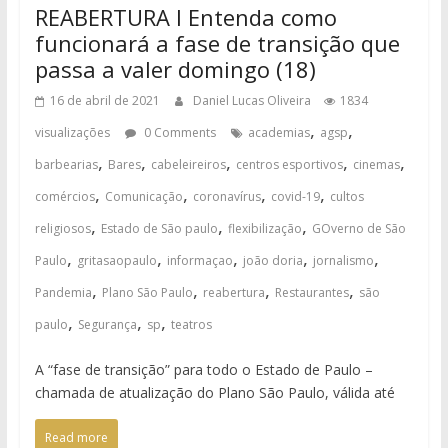
REABERTURA I Entenda como
funcionará a fase de transição que
passa a valer domingo (18)
16 de abril de 2021
Daniel Lucas Oliveira
1834
,
,
visualizações
0 Comments
academias
agsp
,
,
,
,
,
barbearias
Bares
cabeleireiros
centros esportivos
cinemas
,
,
,
,
comércios
Comunicação
coronavírus
covid-19
cultos
,
,
,
religiosos
Estado de São paulo
flexibilização
GOverno de São
,
,
,
,
,
Paulo
gritasaopaulo
informaçao
joão doria
jornalismo
,
,
,
,
Pandemia
Plano São Paulo
reabertura
Restaurantes
são
,
,
,
paulo
Segurança
sp
teatros
A “fase de transição” para todo o Estado de Paulo –
chamada de atualização do Plano São Paulo, válida até
Read more