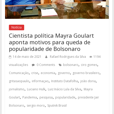
Notícia
Cientista política Mayra Goulart
aponta motivos para queda de
popularidade de Bolsonaro
14 de maio de 2021
Rafael Rodrigues da Silva
1194
,
,
visualizações
0 Comments
bolsonaro
ciro gomes
,
,
,
,
,
Comunicação
crise
economia
governo
governo brasileiro
,
,
,
,
gritasaopaulo
informaçao
Instituto Datafolha
joão doria
,
,
,
jornalismo
Luciano Hulk
Luiz Inácio Lula da Silva
Mayra
,
,
,
,
Goulart
Pandemia
pesquisa
popularidade
presidente Jair
,
,
Bolsonaro
sergio moro
Sputnik Brasil