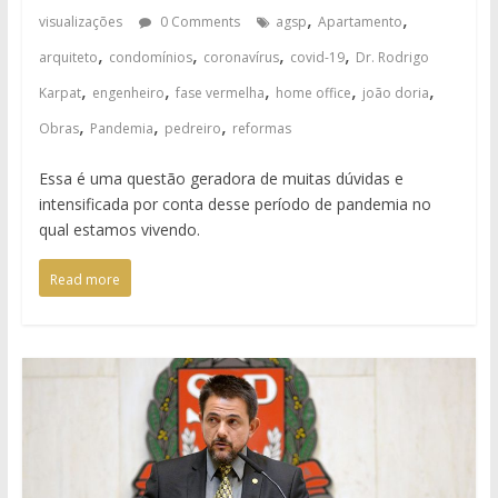
,
,
visualizações
0 Comments
agsp
Apartamento
,
,
,
,
arquiteto
condomínios
coronavírus
covid-19
Dr. Rodrigo
,
,
,
,
,
Karpat
engenheiro
fase vermelha
home office
joão doria
,
,
,
Obras
Pandemia
pedreiro
reformas
Essa é uma questão geradora de muitas dúvidas e
intensificada por conta desse período de pandemia no
qual estamos vivendo.
Read more