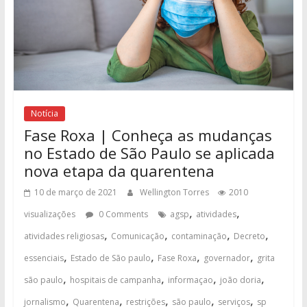
Notícia
Fase Roxa | Conheça as mudanças
no Estado de São Paulo se aplicada
nova etapa da quarentena
10 de março de 2021
Wellington Torres
2010
,
,
visualizações
0 Comments
agsp
atividades
,
,
,
,
atividades religiosas
Comunicação
contaminação
Decreto
,
,
,
,
essenciais
Estado de São paulo
Fase Roxa
governador
grita
,
,
,
,
são paulo
hospitais de campanha
informaçao
joão doria
,
,
,
,
,
jornalismo
Quarentena
restrições
são paulo
serviços
sp