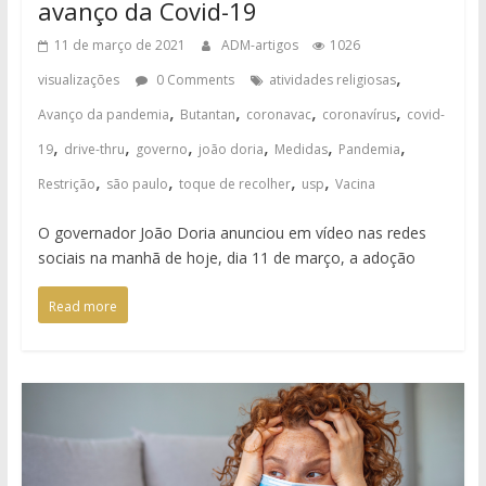
avanço da Covid-19
11 de março de 2021
ADM-artigos
1026
,
visualizações
0 Comments
atividades religiosas
,
,
,
,
Avanço da pandemia
Butantan
coronavac
coronavírus
covid-
,
,
,
,
,
,
19
drive-thru
governo
joão doria
Medidas
Pandemia
,
,
,
,
Restrição
são paulo
toque de recolher
usp
Vacina
O governador João Doria anunciou em vídeo nas redes
sociais na manhã de hoje, dia 11 de março, a adoção
Read more