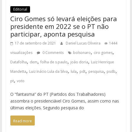
Editorial
Ciro Gomes só levará eleições para
presidente em 2022 se o PT não
participar, aponta pesquisa
17 de setembro de 2021
Daniel Lucas Oliveira
1444
,
,
visualizações
0 Comments
bolsonaro
ciro gomes
,
,
,
,
Datafolha
dem
folha de s.paulo
joão doria
Luiz Henrique
,
,
,
,
,
,
Mandetta
Luiz Inácio Lula da Silva
lula
pdt
pesquisa
psdb
,
pt
voto
O “fantasma” do PT (Partidos dos Trabalhadores)
assombra o presidenciável Ciro Gomes, assim como nas
últimas eleições. Segundo pesquisa do
Read more