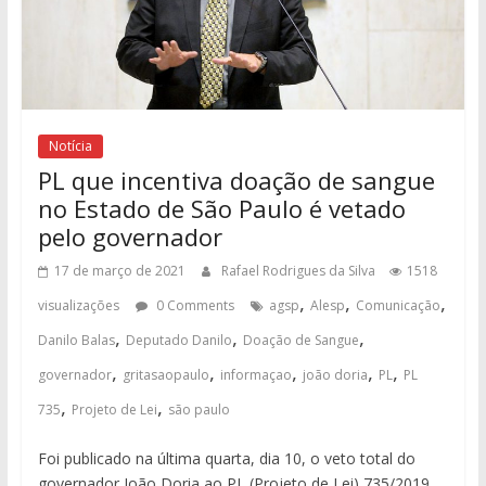
Notícia
PL que incentiva doação de sangue
no Estado de São Paulo é vetado
pelo governador
17 de março de 2021
Rafael Rodrigues da Silva
1518
,
,
,
visualizações
0 Comments
agsp
Alesp
Comunicação
,
,
,
Danilo Balas
Deputado Danilo
Doação de Sangue
,
,
,
,
,
governador
gritasaopaulo
informaçao
joão doria
PL
PL
,
,
735
Projeto de Lei
são paulo
Foi publicado na última quarta, dia 10, o veto total do
governador João Doria ao PL (Projeto de Lei) 735/2019