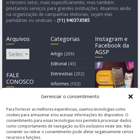
o terceiro setor, mais especificamente, mas também
prestamos serviços para grandes instituições. Atuamos ainda
na organização de campanhas eleitorais, sejam elas
partidárias ou sindicais –
(11)
94037.6585
Arquivos
Categorias
Instagram e
Facebook da
AGSP
Arquivos
Artigo
(269)
Editorial
(43)
Entrevistas
(202)
FALE
CONOSCO
Informes
(102)
Manchete
(2)
Gerenciar o consentimento
Notícia
(1.244)
Para fornecer as melhores experiências, usamos tecnologias como
cookies para armazenar e/ou acessar informações do dispositivo. O
consentimento para essas tecnologias nos permitirá processar dados
como comportamento de navegação ou IDs exclusivos neste site. Não
consentir ou retirar o consentimento pode afetar negativamente certos
recursos e funções.