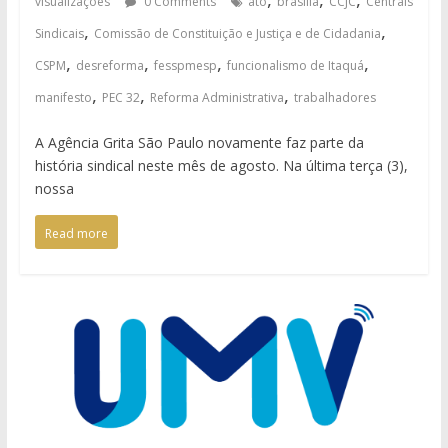
visualizações
0 Comments
ato
brasília
CCJC
Centrais
,
,
Sindicais
Comissão de Constituição e Justiça e de Cidadania
,
,
,
,
CSPM
desreforma
fesspmesp
funcionalismo de Itaquá
,
,
,
manifesto
PEC 32
Reforma Administrativa
trabalhadores
A Agência Grita São Paulo novamente faz parte da
história sindical neste mês de agosto. Na última terça (3),
nossa
Read more