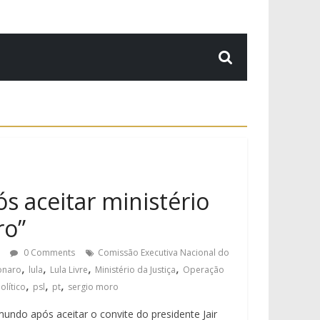
s aceitar ministério
ro”
0 Comments
Comissão Executiva Nacional do
,
,
,
,
sonaro
lula
Lula Livre
Ministério da Justiça
Operação
,
,
,
olítico
psl
pt
sergio moro
undo após aceitar o convite do presidente Jair