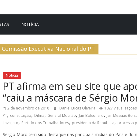
STAS
NOTÍCIA
Comissão Executiva Nacional do PT
Notícia
PT afirma em seu site que apó
“caiu a máscara de Sérgio Mo
2 de novembro de 2018
Daniel Lucas Oliveira
1027 visualizações
,
,
,
,
,
PT
constituição
Dilma
General Mourão
Jair Bolsonaro
Jair Messias Bol
,
,
,
Lava Jato
Partido dos Trabalhadores
presidenta da República
processo p
Sérgio Moro tem sido destaque nas principais mídias do País e do m