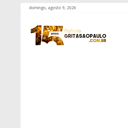
Pular
domingo, agosto 9, 2026
para
o
Grita
conteúdo
São
Paulo
Informação
com
Responsabilidade