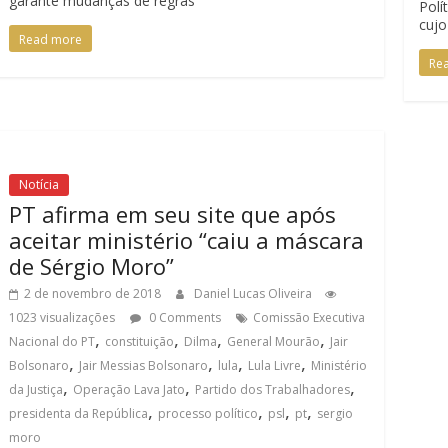
garante mudanças de regras
Polí
cujo
Read more
Re
Notícia
PT afirma em seu site que após
aceitar ministério “caiu a máscara
de Sérgio Moro”
2 de novembro de 2018
Daniel Lucas Oliveira
1023 visualizações
0 Comments
Comissão Executiva
,
,
,
,
Nacional do PT
constituição
Dilma
General Mourão
Jair
,
,
,
,
Bolsonaro
Jair Messias Bolsonaro
lula
Lula Livre
Ministério
,
,
,
da Justiça
Operação Lava Jato
Partido dos Trabalhadores
,
,
,
,
presidenta da República
processo político
psl
pt
sergio
moro