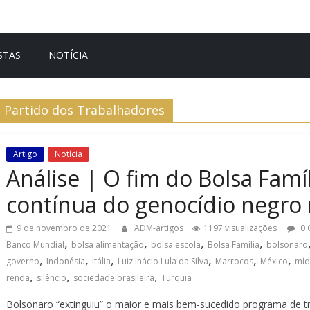
STAS
NOTÍCIA
Partido dos Trabalhadores
Artigo
Notícia
Análise | O fim do Bolsa Famíli
contínua do genocídio negro 
9 de novembro de 2021
ADM-artigos
1197 visualizações
0 
,
,
,
,
Banco Mundial
bolsa alimentação
bolsa escola
Bolsa Família
bolsonaro
,
,
,
,
,
,
governo
Indonésia
Itália
Luiz Inácio Lula da Silva
Marrocos
México
míd
,
,
,
renda
silêncio
sociedade brasileira
Turquia
Bolsonaro “extinguiu” o maior e mais bem-sucedido programa de tr