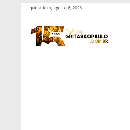
Pular
quinta-feira, agosto 6, 2026
para
o
Grita
conteúdo
São
Paulo
Informação
com
Responsabilidade