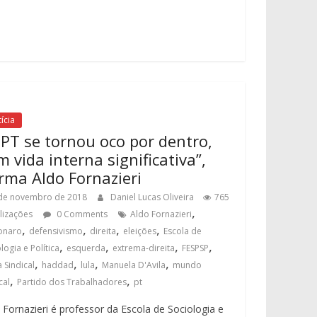
ícia
 PT se tornou oco por dentro,
m vida interna significativa”,
irma Aldo Fornazieri
de novembro de 2018
Daniel Lucas Oliveira
765
,
alizações
0 Comments
Aldo Fornazieri
,
,
,
,
onaro
defensivismo
direita
eleições
Escola de
,
,
,
,
logia e Política
esquerda
extrema-direita
FESPSP
,
,
,
,
 Sindical
haddad
lula
Manuela D'Avila
mundo
,
,
cal
Partido dos Trabalhadores
pt
 Fornazieri é professor da Escola de Sociologia e