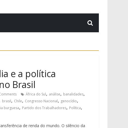
a e a política
no Brasil
,
,
,
Comments
África do Sul
análise
banalidades
,
,
,
,
,
brasil
Chile
Congresso Nacional
genocídio
,
,
,
ia burguesa
Partido dos Trabalhadores
Política
ansferência de renda do mundo. O silêncio da