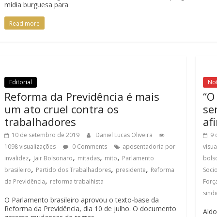
mídia burguesa para
Read more
Editorial
Not
Reforma da Previdência é mais
“O
um ato cruel contra os
se
trabalhadores
af
10 de setembro de 2019
Daniel Lucas Oliveira
9 
1098 visualizações
0 Comments
aposentadoria por
visu
,
,
,
,
invalidez
Jair Bolsonaro
mitadas
mito
Parlamento
bols
,
,
,
brasileiro
Partido dos Trabalhadores
presidente
Reforma
Socio
,
da Previdência
reforma trabalhista
Força
sindi
O Parlamento brasileiro aprovou o texto-base da
Reforma da Previdência, dia 10 de julho. O documento
Aldo