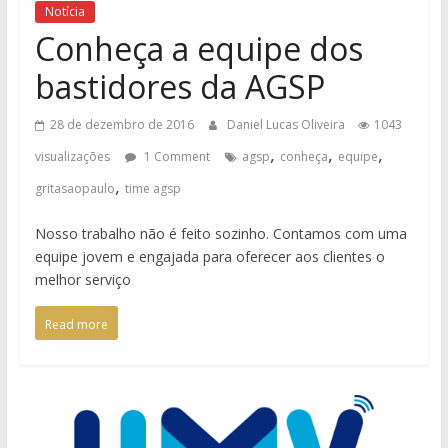
Notícia
Conheça a equipe dos
bastidores da AGSP
28 de dezembro de 2016
Daniel Lucas Oliveira
1043
,
,
,
visualizações
1 Comment
agsp
conheça
equipe
,
gritasaopaulo
time agsp
Nosso trabalho não é feito sozinho. Contamos com uma
equipe jovem e engajada para oferecer aos clientes o
melhor serviço
Read more