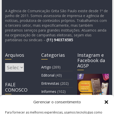
A Agência de Comunicação Grita São Paulo existe desde 1º de
junho de 2011. Somos assessoria de imprensa e agência de
notícias, produtora de conteúdos próprios. Trabalhamos com
o terceiro setor, mais especificamente, mas também
prestamos serviços para grandes instituições. Atuamos ainda
na organização de campanhas eleitorais, sejam elas
partidárias ou sindicais –
(11)
94037.6585
Arquivos
Categorias
Instagram e
Facebook da
AGSP
Arquivos
Artigo
(269)
Editorial
(43)
Entrevistas
(202)
FALE
CONOSCO
Informes
(102)
Manchete
(2)
Gerenciar o consentimento
Notícia
(1.244)
Para fornecer as melhores experiências, usamos tecnologias como