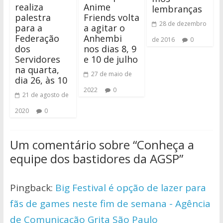
realiza
Anime
lembranças
palestra
Friends volta
28 de dezembro
para a
a agitar o
Federação
Anhembi
de 2016
0
dos
nos dias 8, 9
Servidores
e 10 de julho
na quarta,
27 de maio de
dia 26, às 10
2022
0
21 de agosto de
2020
0
Um comentário sobre “
Conheça a
equipe dos bastidores da AGSP
”
Pingback:
Big Festival é opção de lazer para
fãs de games neste fim de semana - Agência
de Comunicação Grita São Paulo