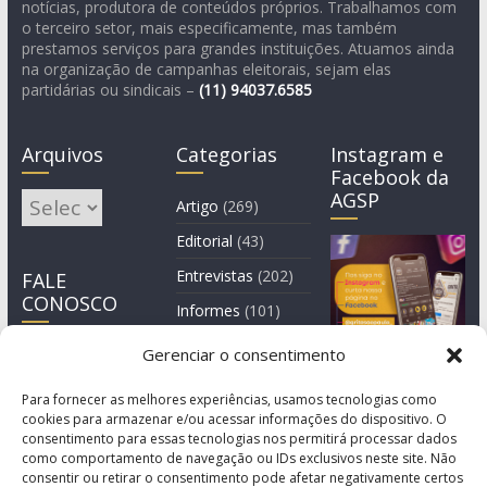
notícias, produtora de conteúdos próprios. Trabalhamos com
o terceiro setor, mais especificamente, mas também
prestamos serviços para grandes instituições. Atuamos ainda
na organização de campanhas eleitorais, sejam elas
partidárias ou sindicais –
(11)
94037.6585
Arquivos
Categorias
Instagram e
Facebook da
AGSP
Arquivos
Artigo
(269)
Editorial
(43)
Entrevistas
(202)
FALE
CONOSCO
Informes
(101)
Manchete
(4)
Gerenciar o consentimento
Notícia
(1.245)
Para fornecer as melhores experiências, usamos tecnologias como
cookies para armazenar e/ou acessar informações do dispositivo. O
consentimento para essas tecnologias nos permitirá processar dados
como comportamento de navegação ou IDs exclusivos neste site. Não
consentir ou retirar o consentimento pode afetar negativamente certos