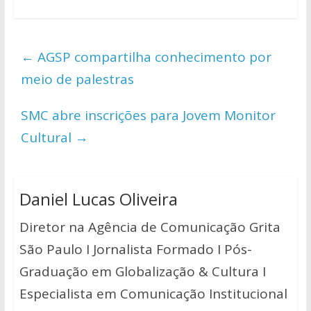
h
ac
w
o
h
at
e
itt
p
ar
s
b
er
y
e
←
AGSP compartilha conhecimento por
A
o
Li
meio de palestras
p
o
n
p
k
k
SMC abre inscrições para Jovem Monitor
Cultural
→
Daniel Lucas Oliveira
Diretor na Agência de Comunicação Grita
São Paulo I Jornalista Formado I Pós-
Graduação em Globalização & Cultura I
Especialista em Comunicação Institucional