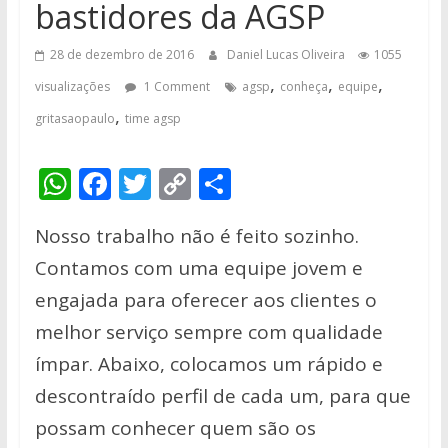
bastidores da AGSP
28 de dezembro de 2016
Daniel Lucas Oliveira
1055
,
,
,
visualizações
1 Comment
agsp
conheça
equipe
,
gritasaopaulo
time agsp
W
F
T
C
S
h
ac
w
o
h
Nosso trabalho não é feito sozinho.
at
e
itt
p
ar
Contamos com uma equipe jovem e
s
b
er
y
e
engajada para oferecer aos clientes o
A
o
Li
melhor serviço sempre com qualidade
p
o
n
ímpar. Abaixo, colocamos um rápido e
p
k
k
descontraído perfil de cada um, para que
possam conhecer quem são os