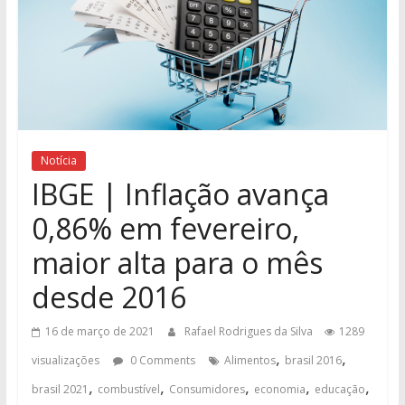
Notícia
IBGE | Inflação avança
0,86% em fevereiro,
maior alta para o mês
desde 2016
16 de março de 2021
Rafael Rodrigues da Silva
1289
,
,
visualizações
0 Comments
Alimentos
brasil 2016
,
,
,
,
,
brasil 2021
combustível
Consumidores
economia
educação