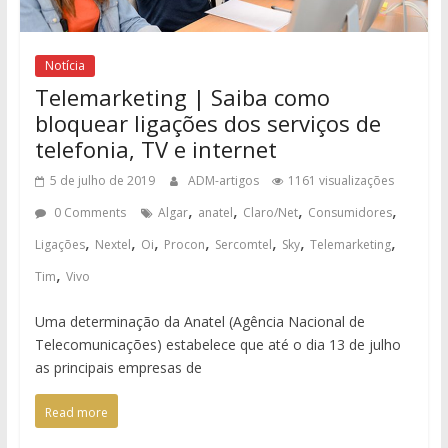
Notícia
Telemarketing | Saiba como
bloquear ligações dos serviços de
telefonia, TV e internet
5 de julho de 2019
ADM-artigos
1161 visualizações
,
,
,
,
0 Comments
Algar
anatel
Claro/Net
Consumidores
,
,
,
,
,
,
,
Ligações
Nextel
Oi
Procon
Sercomtel
Sky
Telemarketing
,
Tim
Vivo
Uma determinação da Anatel (Agência Nacional de
Telecomunicações) estabelece que até o dia 13 de julho
as principais empresas de
Read more