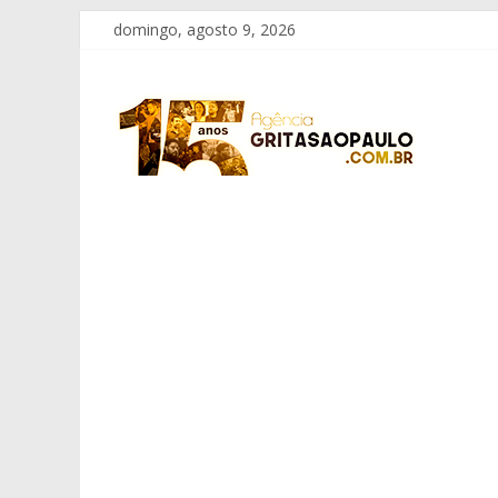
Pular
domingo, agosto 9, 2026
para
o
Grita
conteúdo
São
Paulo
Informação
com
Responsabilidade