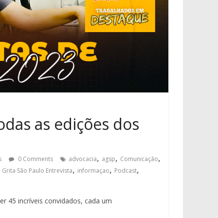
das as edições dos
,
,
,
s
0 Comments
advocacia
agsp
Comunicação
,
,
,
,
Grita São Paulo Entrevista
informaçao
Podcast
er 45 incríveis convidados, cada um