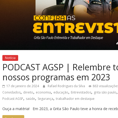
Notícia
PODCAST AGSP | Relembre to
nossos programas em 2023
17 de janeiro de 2024
Rafael Rodrigues da Silva
863 visualizaçõe
,
,
,
,
,
Convidados
direito
economia
educação
Entrevistados
grita são paulo
,
,
,
Podcast AGSP
saúde
Segurança
trabalhador em destaque
Ouça a matéria! Em 2023, a Grita São Paulo teve a honra de receb