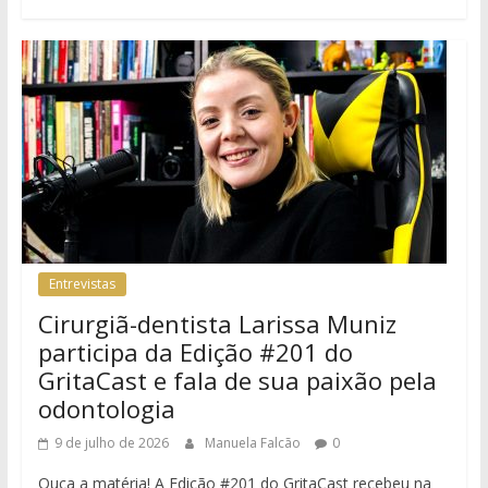
Entrevistas
Cirurgiã-dentista Larissa Muniz
participa da Edição #201 do
GritaCast e fala de sua paixão pela
odontologia
9 de julho de 2026
Manuela Falcão
0
Ouça a matéria! A Edição #201 do GritaCast recebeu na