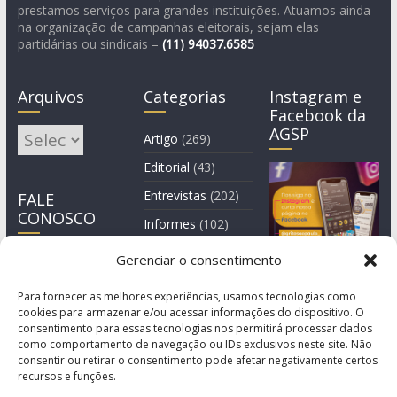
prestamos serviços para grandes instituições. Atuamos ainda
na organização de campanhas eleitorais, sejam elas
partidárias ou sindicais –
(11)
94037.6585
Arquivos
Categorias
Instagram e
Facebook da
AGSP
Arquivos
Artigo
(269)
Editorial
(43)
Entrevistas
(202)
FALE
CONOSCO
Informes
(102)
Manchete
(2)
Gerenciar o consentimento
Notícia
(1.244)
Para fornecer as melhores experiências, usamos tecnologias como
cookies para armazenar e/ou acessar informações do dispositivo. O
consentimento para essas tecnologias nos permitirá processar dados
como comportamento de navegação ou IDs exclusivos neste site. Não
consentir ou retirar o consentimento pode afetar negativamente certos
recursos e funções.