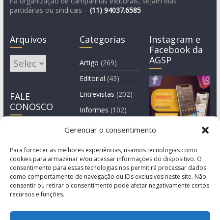
na organização de campanhas eleitorais, sejam elas
partidárias ou sindicais –
(11)
94037.6585
Arquivos
Categorias
Instagram e
Facebook da
AGSP
Arquivos
Artigo
(269)
Editorial
(43)
Entrevistas
(202)
FALE
CONOSCO
Informes
(102)
Manchete
(2)
Gerenciar o consentimento
Notícia
(1.245)
Para fornecer as melhores experiências, usamos tecnologias como
cookies para armazenar e/ou acessar informações do dispositivo. O
consentimento para essas tecnologias nos permitirá processar dados
como comportamento de navegação ou IDs exclusivos neste site. Não
consentir ou retirar o consentimento pode afetar negativamente certos
recursos e funções.