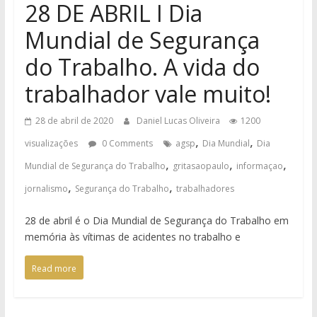
28 DE ABRIL I Dia
Mundial de Segurança
do Trabalho. A vida do
trabalhador vale muito!
28 de abril de 2020
Daniel Lucas Oliveira
1200
,
,
visualizações
0 Comments
agsp
Dia Mundial
Dia
,
,
,
Mundial de Segurança do Trabalho
gritasaopaulo
informaçao
,
,
jornalismo
Segurança do Trabalho
trabalhadores
28 de abril é o Dia Mundial de Segurança do Trabalho em
memória às vítimas de acidentes no trabalho e
Read more