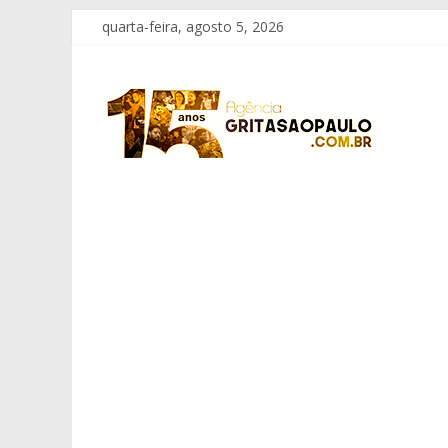
Pular
quarta-feira, agosto 5, 2026
para
o
Grita
conteúdo
São
Paulo
Informação
com
Responsabilidade