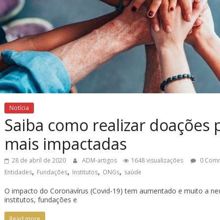
Notícia
Saiba como realizar doações 
mais impactadas
28 de abril de 2020
ADM-artigos
1648 visualizações
0 Com
,
,
,
,
Entidades
Fundações
Institutos
ONGs
saúde
O impacto do Coronavírus (Covid-19) tem aumentado e muito a nece
institutos, fundações e
Read more