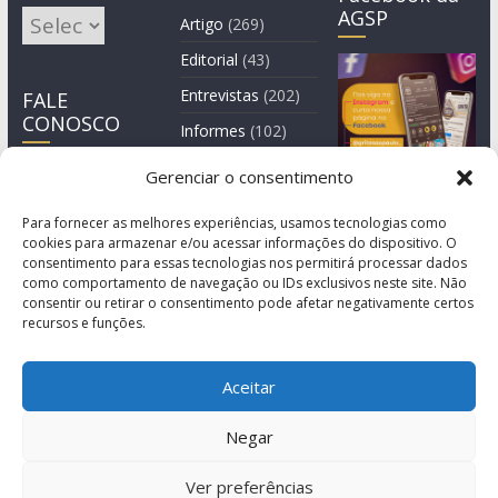
AGSP
Arquivos
Artigo
(269)
Editorial
(43)
Entrevistas
(202)
FALE
CONOSCO
Informes
(102)
Manchete
(2)
Gerenciar o consentimento
Notícia
(1.244)
Para fornecer as melhores experiências, usamos tecnologias como
cookies para armazenar e/ou acessar informações do dispositivo. O
consentimento para essas tecnologias nos permitirá processar dados
como comportamento de navegação ou IDs exclusivos neste site. Não
consentir ou retirar o consentimento pode afetar negativamente certos
recursos e funções.
Aceitar
Negar
© Copyright 2011-2026
Agência de Comunicação Grita São Paulo
Ver preferências