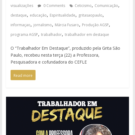
,
,
visualizações
0 Comments
Ceticismo
Comunicação
,
,
,
,
destaque
educação
Espiritualidade
gritasaopaulo
,
,
,
,
informaçao
jornalismo
Márcia Fusaro
Produção AGSP
,
,
programa AGSP
trabalhador
trabalhador em destaque
O “Trabalhador Em Destaque”, produzido pela Grita São
Paulo, recebeu nesta terça (22) a Professora,
Pesquisadora e cofundadora do CEFLE
Read more