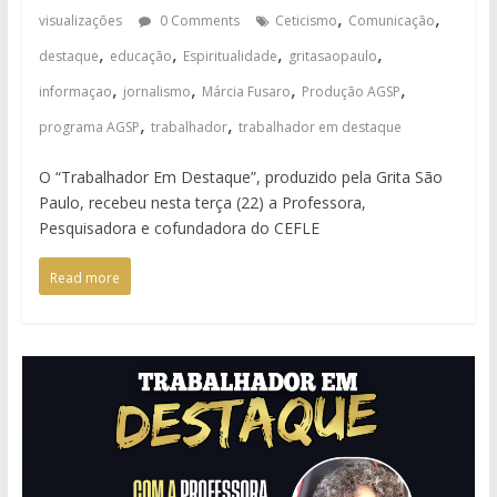
,
,
visualizações
0 Comments
Ceticismo
Comunicação
,
,
,
,
destaque
educação
Espiritualidade
gritasaopaulo
,
,
,
,
informaçao
jornalismo
Márcia Fusaro
Produção AGSP
,
,
programa AGSP
trabalhador
trabalhador em destaque
O “Trabalhador Em Destaque”, produzido pela Grita São
Paulo, recebeu nesta terça (22) a Professora,
Pesquisadora e cofundadora do CEFLE
Read more