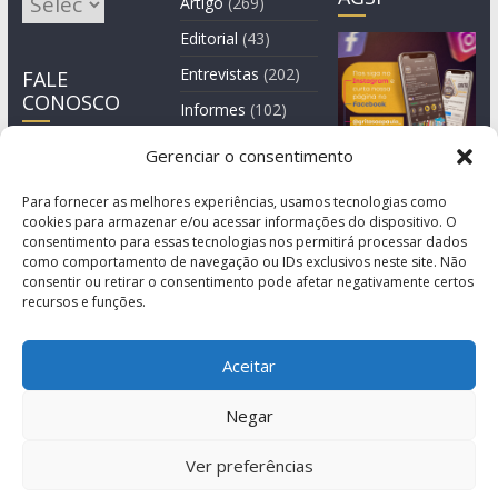
Artigo
(269)
Editorial
(43)
Entrevistas
(202)
FALE
CONOSCO
Informes
(102)
Manchete
(2)
Gerenciar o consentimento
Notícia
(1.244)
Para fornecer as melhores experiências, usamos tecnologias como
cookies para armazenar e/ou acessar informações do dispositivo. O
consentimento para essas tecnologias nos permitirá processar dados
como comportamento de navegação ou IDs exclusivos neste site. Não
consentir ou retirar o consentimento pode afetar negativamente certos
recursos e funções.
Aceitar
Negar
© Copyright 2011-2026
Agência de Comunicação Grita São Paulo
Ver preferências