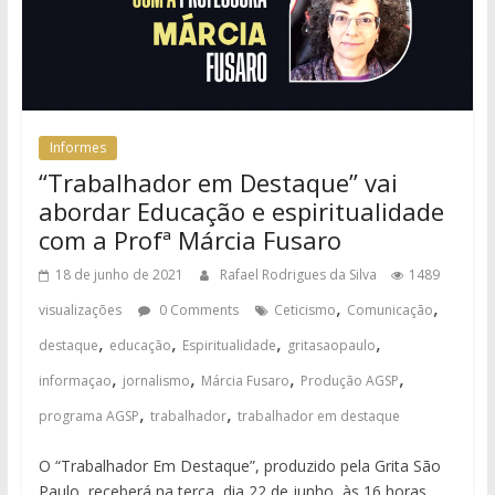
Informes
“Trabalhador em Destaque” vai
abordar Educação e espiritualidade
com a Profª Márcia Fusaro
18 de junho de 2021
Rafael Rodrigues da Silva
1489
,
,
visualizações
0 Comments
Ceticismo
Comunicação
,
,
,
,
destaque
educação
Espiritualidade
gritasaopaulo
,
,
,
,
informaçao
jornalismo
Márcia Fusaro
Produção AGSP
,
,
programa AGSP
trabalhador
trabalhador em destaque
O “Trabalhador Em Destaque”, produzido pela Grita São
Paulo, receberá na terça, dia 22 de junho, às 16 horas,