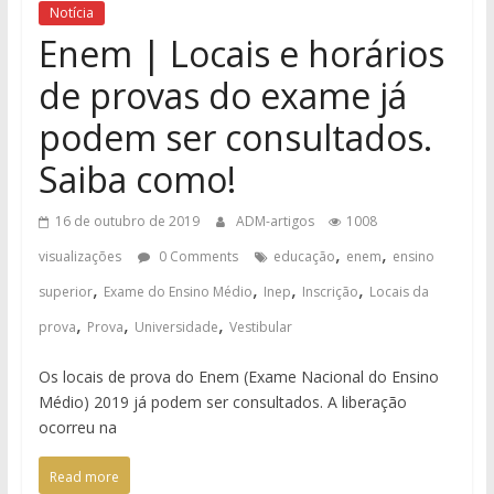
Notícia
Enem | Locais e horários
de provas do exame já
podem ser consultados.
Saiba como!
16 de outubro de 2019
ADM-artigos
1008
,
,
visualizações
0 Comments
educação
enem
ensino
,
,
,
,
superior
Exame do Ensino Médio
Inep
Inscrição
Locais da
,
,
,
prova
Prova
Universidade
Vestibular
Os locais de prova do Enem (Exame Nacional do Ensino
Médio) 2019 já podem ser consultados. A liberação
ocorreu na
Read more