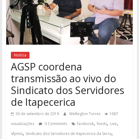
Notícia
AGSP coordena
transmissão ao vivo do
Sindicato dos Servidores
de Itapecerica
30 de setembro de 2019
Wellington Torres
1067
,
,
,
visualizações
0 Comments
facebook
feeds
Live
,
,
sfpmis
Sindicato dos Servidores de Itapecerica da Serra