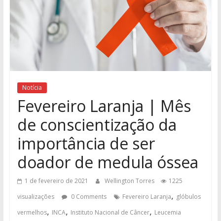
Notícia
Fevereiro Laranja | Mês
de conscientização da
importância de ser
doador de medula óssea
1 de fevereiro de 2021
Wellington Torres
1225
,
visualizações
0 Comments
Fevereiro Laranja
glóbulos
,
,
,
vermelhos
INCA
Instituto Nacional de Câncer
Leucemia