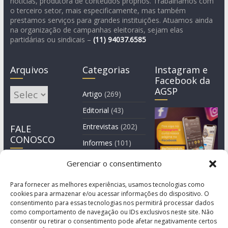
notícias, produtora de conteúdos próprios. Trabalhamos com
o terceiro setor, mais especificamente, mas também
prestamos serviços para grandes instituições. Atuamos ainda
na organização de campanhas eleitorais, sejam elas
partidárias ou sindicais –
(11)
94037.6585
Arquivos
Categorias
Instagram e
Facebook da
AGSP
Arquivos
Artigo
(269)
Editorial
(43)
Entrevistas
(202)
FALE
CONOSCO
Informes
(101)
Manchete
(3)
Gerenciar o consentimento
Notícia
(1.245)
Para fornecer as melhores experiências, usamos tecnologias como
cookies para armazenar e/ou acessar informações do dispositivo. O
consentimento para essas tecnologias nos permitirá processar dados
como comportamento de navegação ou IDs exclusivos neste site. Não
consentir ou retirar o consentimento pode afetar negativamente certos