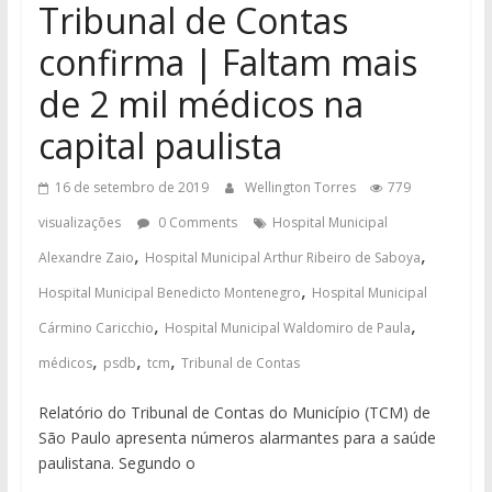
Tribunal de Contas
confirma | Faltam mais
de 2 mil médicos na
capital paulista
16 de setembro de 2019
Wellington Torres
779
visualizações
0 Comments
Hospital Municipal
,
,
Alexandre Zaio
Hospital Municipal Arthur Ribeiro de Saboya
,
Hospital Municipal Benedicto Montenegro
Hospital Municipal
,
,
Cármino Caricchio
Hospital Municipal Waldomiro de Paula
,
,
,
médicos
psdb
tcm
Tribunal de Contas
Relatório do Tribunal de Contas do Município (TCM) de
São Paulo apresenta números alarmantes para a saúde
paulistana. Segundo o