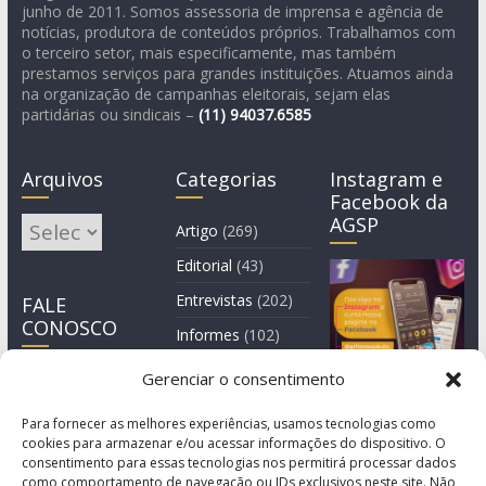
junho de 2011. Somos assessoria de imprensa e agência de
notícias, produtora de conteúdos próprios. Trabalhamos com
o terceiro setor, mais especificamente, mas também
prestamos serviços para grandes instituições. Atuamos ainda
na organização de campanhas eleitorais, sejam elas
partidárias ou sindicais –
(11)
94037.6585
Arquivos
Categorias
Instagram e
Facebook da
AGSP
Arquivos
Artigo
(269)
Editorial
(43)
Entrevistas
(202)
FALE
CONOSCO
Informes
(102)
Manchete
(2)
Gerenciar o consentimento
Notícia
(1.244)
Para fornecer as melhores experiências, usamos tecnologias como
cookies para armazenar e/ou acessar informações do dispositivo. O
consentimento para essas tecnologias nos permitirá processar dados
como comportamento de navegação ou IDs exclusivos neste site. Não