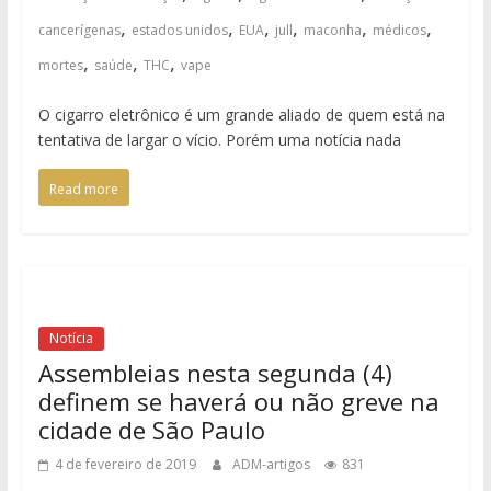
,
,
,
,
,
,
cancerígenas
estados unidos
EUA
jull
maconha
médicos
,
,
,
mortes
saúde
THC
vape
O cigarro eletrônico é um grande aliado de quem está na
tentativa de largar o vício. Porém uma notícia nada
Read more
Notícia
Assembleias nesta segunda (4)
definem se haverá ou não greve na
cidade de São Paulo
4 de fevereiro de 2019
ADM-artigos
831