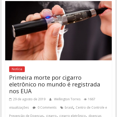
Notícia
Primeira morte por cigarro
eletrônico no mundo é registrada
nos EUA
29 de agosto de 2019
Wellington Torres
1667
,
visualizações
0 Comments
brasil
Centro de Controle e
,
,
,
Prevenção de Doenças
cigarro
cigarro eletrônico
doenças