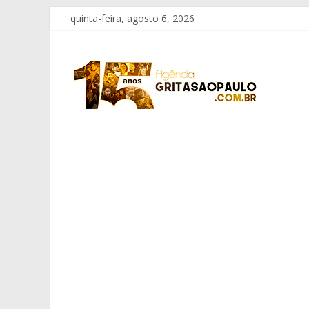
Pular
quinta-feira, agosto 6, 2026
para
o
Grita
conteúdo
São
Paulo
Informação
com
Responsabilidade