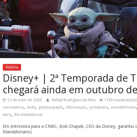
Notícia
Disney+ | 2ª Temporada de 
chegará ainda em outubro d
13 de maio de 2020
Rafael Rodrigues da Silva
1338 visualizações
,
,
,
,
,
coronavírus
Geek
gritasaopaulo
informaçao
jornalismo
mandaloriano
,
wars
the mandalorian
Em entrevista para a CNBC, Bob Chapek, CEO da Disney, garantiu 
Mandaloriano)