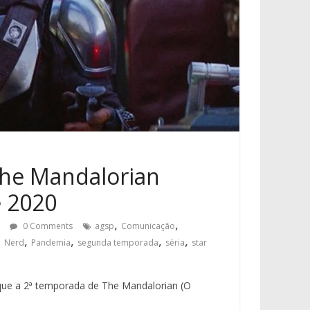
The Mandalorian
e 2020
,
,
0 Comments
agsp
Comunicação
,
,
,
,
,
Nerd
Pandemia
segunda temporada
séria
star
que a 2ª temporada de The Mandalorian (O