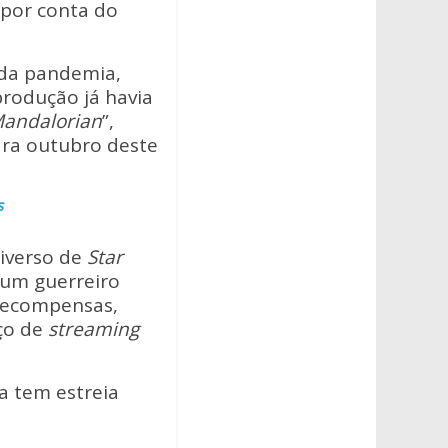
 por conta do
 da pandemia,
rodução já havia
andalorian
”,
para outubro deste
s
niverso de
Star
e um guerreiro
 recompensas,
iço de
streaming
a tem estreia