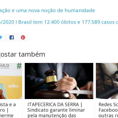
y
e
ração e uma nova noção de humanidade
Li
020 I Brasil tem 12.400 óbitos e 177.589 casos 
n
k
gostar também
sta e a
ITAPECERICA DA SERRA |
Redes So
ro |
Sindicato garante liminar
Facebook
lherme
pela manutenção das
outras 