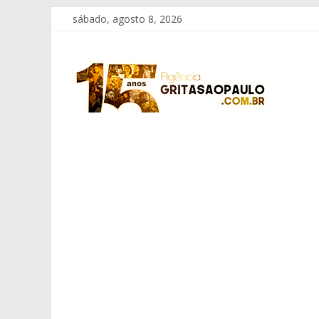
Pular
sábado, agosto 8, 2026
para
o
Grita
conteúdo
São
Paulo
Informação
com
Responsabilidade