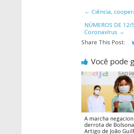
s
b
er
←
Ciência, coope
A
o
NÚMEROS DE 12/5/2
p
o
Coronavírus
→
p
k
Share This Post:
Você pode 
A marcha negacioni
derrota de Bolsona
Artigo de João Gui