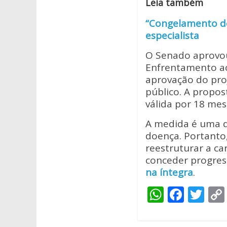
Leia também
“Congelamento de
especialista
O Senado aprovou
Enfrentamento ao
aprovação do pro
público. A propos
válida por 18 mes
A medida é uma d
doença. Portanto,
reestruturar a ca
conceder progres
na íntegra
.
W
F
T
h
ac
w
at
e
itt