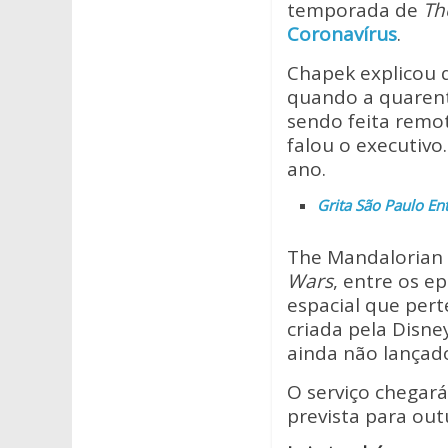
at
e
itt
temporada de
Th
s
b
er
Coronavírus
.
A
o
Chapek explicou 
p
o
quando a quarent
sendo feita rem
p
k
falou o executivo
ano.
Grita São Paulo Ent
The Mandalorian 
Wars
, entre os e
espacial que per
criada pela Disne
ainda não lançado
O serviço chegar
prevista para out