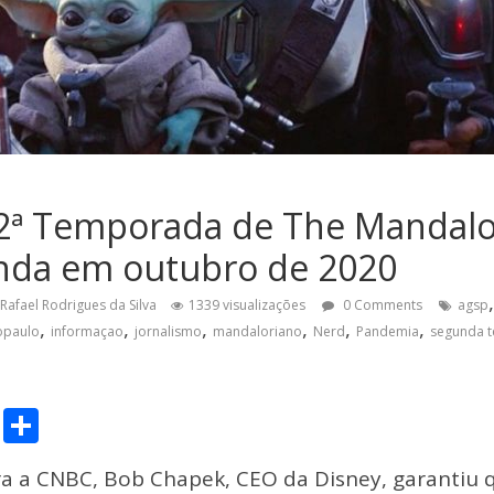
 2ª Temporada de The Mandalo
inda em outubro de 2020
Rafael Rodrigues da Silva
1339 visualizações
0 Comments
agsp
,
,
,
,
,
,
opaulo
informaçao
jornalismo
mandaloriano
Nerd
Pandemia
segunda 
C
S
o
h
ra a CNBC, Bob Chapek, CEO da Disney, garantiu q