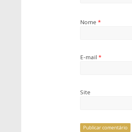
Nome
*
E-mail
*
Site