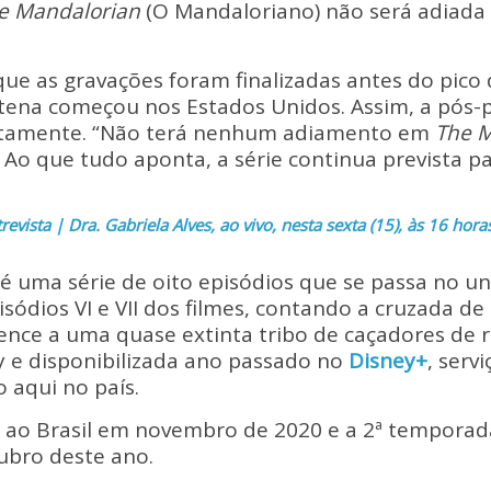
p
ar
e Mandalorian
(O Mandaloriano) não será adiada
y
e
Li
que as gravações foram finalizadas antes do pico
n
ena começou nos Estados Unidos. Assim, a pós-p
otamente. “Não terá nenhum adiamento em
k
The M
. Ao que tudo aponta, a série continua prevista 
revista | Dra. Gabriela Alves, ao vivo, nesta sexta (15), às 16 hora
é uma série de oito episódios que se passa no u
pisódios VI e VII dos filmes, contando a cruzada d
tence a uma quase extinta tribo de caçadores de
y e disponibilizada ano passado no
Disney+
, serv
 aqui no país.
á ao Brasil em novembro de 2020 e a 2ª temporad
ubro deste ano.