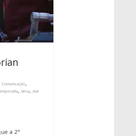
rian
,
,
Comunicação
,
,
temporada
séria
star
ue a 2ª