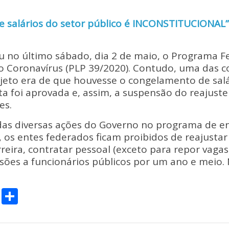
 salários do setor público é INCONSTITUCIONAL”
 no último sábado, dia 2 de maio, o Programa F
 Coronavírus (PLP 39/2020). Contudo, uma das c
jeto era de que houvesse o congelamento de salá
ta foi aprovada e, assim, a suspensão do reajuste 
es.
as diversas ações do Governo no programa de e
 os entes federados ficam proibidos de reajustar 
rreira, contratar pessoal (exceto para repor vagas
sões a funcionários públicos por um ano e meio
C
S
o
h
p
ar