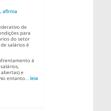
, afirma
ederativo de
ondições para
rios do setor
de salários é
nfrentamento à
salários,
 abertas) e
. No entanto…
leia