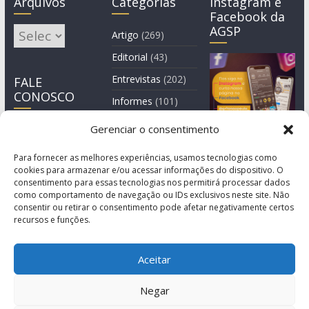
Arquivos
Categorias
Instagram e
Facebook da
AGSP
Arquivos
Artigo
(269)
Editorial
(43)
Entrevistas
(202)
FALE
CONOSCO
Informes
(101)
Manchete
(3)
Gerenciar o consentimento
Notícia
(1.245)
Para fornecer as melhores experiências, usamos tecnologias como
cookies para armazenar e/ou acessar informações do dispositivo. O
consentimento para essas tecnologias nos permitirá processar dados
como comportamento de navegação ou IDs exclusivos neste site. Não
consentir ou retirar o consentimento pode afetar negativamente certos
recursos e funções.
Aceitar
Negar
© Copyright 2011-2026