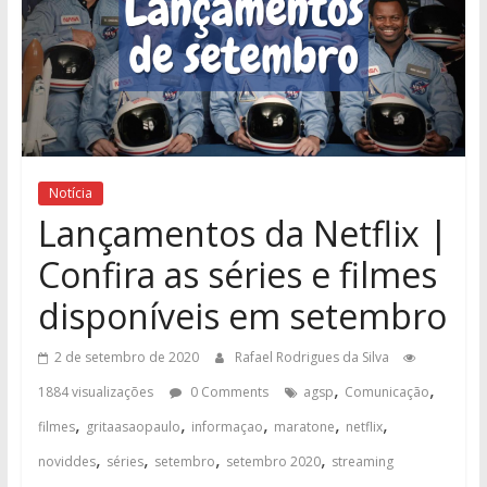
Notícia
Lançamentos da Netflix |
Confira as séries e filmes
disponíveis em setembro
2 de setembro de 2020
Rafael Rodrigues da Silva
,
,
1884 visualizações
0 Comments
agsp
Comunicação
,
,
,
,
,
filmes
gritaasaopaulo
informaçao
maratone
netflix
,
,
,
,
noviddes
séries
setembro
setembro 2020
streaming