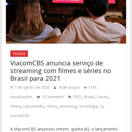
Notícia
ViacomCBS anuncia serviço de
streaming com filmes e séries no
Brasil para 2021
7 de agosto de 2020
ADM-artigos
1335
,
,
,
visualizações
0 Comments
2021
brasil
Canais
,
,
,
,
,
,
filmes
Lançamento
séries
streaming
tecnologia
tv
ViacomCBS
A ViacomCBS anunciou ontem, quinta (6), o lançamento