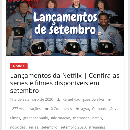
Notícia
Lançamentos da Netflix | Confira as
séries e filmes disponíveis em
setembro
2 de setembro de 2020
Rafael Rodrigues da Silva
,
,
1877 visualizações
0 Comments
agsp
Comunicação
,
,
,
,
,
filmes
gritaasaopaulo
informaçao
maratone
netflix
,
,
,
,
noviddes
séries
setembro
setembro 2020
streaming