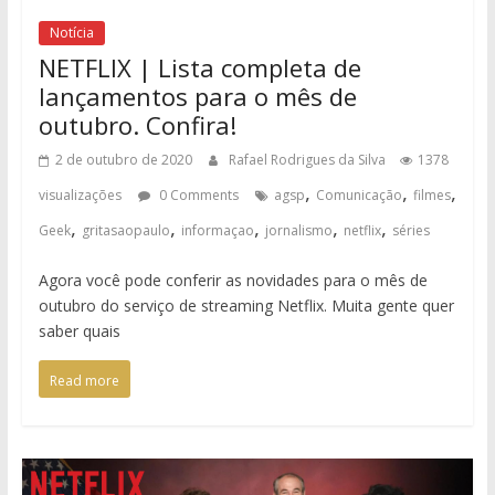
Notícia
NETFLIX | Lista completa de
lançamentos para o mês de
outubro. Confira!
2 de outubro de 2020
Rafael Rodrigues da Silva
1378
,
,
,
visualizações
0 Comments
agsp
Comunicação
filmes
,
,
,
,
,
Geek
gritasaopaulo
informaçao
jornalismo
netflix
séries
Agora você pode conferir as novidades para o mês de
outubro do serviço de streaming Netflix. Muita gente quer
saber quais
Read more