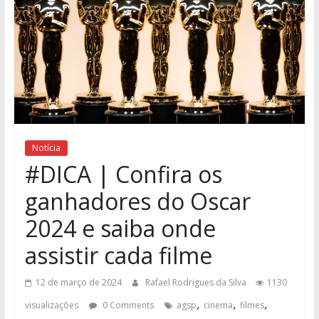
Notícia
#DICA | Confira os
ganhadores do Oscar
2024 e saiba onde
assistir cada filme
12 de março de 2024
Rafael Rodrigues da Silva
1130
,
,
,
visualizações
0 Comments
agsp
cinema
filmes