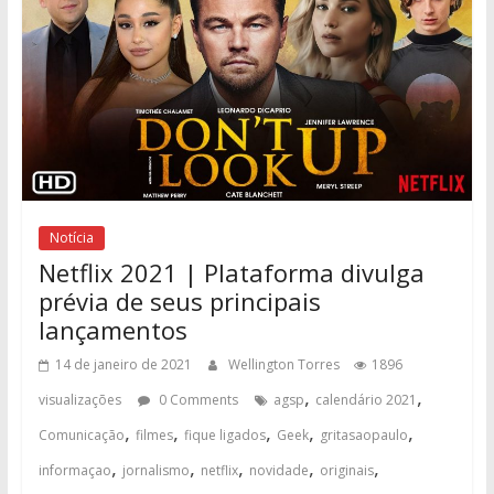
Notícia
Netflix 2021 | Plataforma divulga
prévia de seus principais
lançamentos
14 de janeiro de 2021
Wellington Torres
1896
,
,
visualizações
0 Comments
agsp
calendário 2021
,
,
,
,
,
Comunicação
filmes
fique ligados
Geek
gritasaopaulo
,
,
,
,
,
informaçao
jornalismo
netflix
novidade
originais