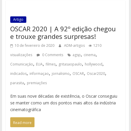
Artigo
OSCAR 2020 | A 92º edição chegou
e trouxe grandes surpresas!
10 de fevereiro de 2020
ADM-artigos
1210
,
,
visualizações
0 Comments
agsp
cinema
,
,
,
,
,
Comunicação
EUA
filmes
gritasaopaulo
hollywood
,
,
,
,
,
indicados
informaçao
jornalismo
OSCAR
Oscar2020
,
parasita
premiações
Em suas nove décadas de existência, o Oscar conseguiu
se manter como um dos pontos mais altos da indústria
cinematográfica
Read more