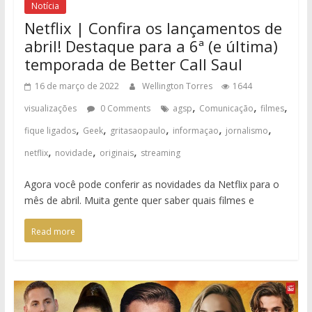
Notícia
Netflix | Confira os lançamentos de
abril! Destaque para a 6ª (e última)
temporada de Better Call Saul
16 de março de 2022
Wellington Torres
1644
,
,
,
visualizações
0 Comments
agsp
Comunicação
filmes
,
,
,
,
,
fique ligados
Geek
gritasaopaulo
informaçao
jornalismo
,
,
,
netflix
novidade
originais
streaming
Agora você pode conferir as novidades da Netflix para o
mês de abril. Muita gente quer saber quais filmes e
Read more