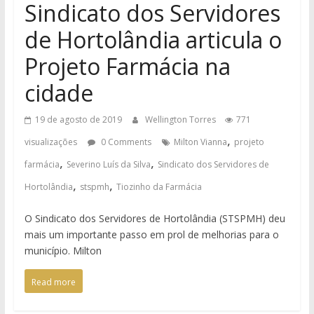
Sindicato dos Servidores
de Hortolândia articula o
Projeto Farmácia na
cidade
19 de agosto de 2019
Wellington Torres
771
,
visualizações
0 Comments
Milton Vianna
projeto
,
,
farmácia
Severino Luís da Silva
Sindicato dos Servidores de
,
,
Hortolândia
stspmh
Tiozinho da Farmácia
O Sindicato dos Servidores de Hortolândia (STSPMH) deu
mais um importante passo em prol de melhorias para o
município. Milton
Read more