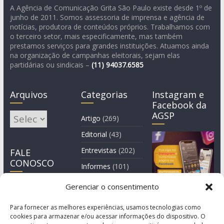
A Agência de Comunicação Grita São Paulo existe desde 1º de
junho de 2011. Somos assessoria de imprensa e agência de
notícias, produtora de conteúdos próprios. Trabalhamos com
o terceiro setor, mais especificamente, mas também
prestamos serviços para grandes instituições. Atuamos ainda
na organização de campanhas eleitorais, sejam elas
partidárias ou sindicais –
(11)
94037.6585
Arquivos
Categorias
Instagram e
Facebook da
AGSP
Arquivos
Artigo
(269)
Editorial
(43)
Entrevistas
(202)
FALE
CONOSCO
Informes
(101)
Manchete
(3)
Gerenciar o consentimento
Notícia
(1.245)
Para fornecer as melhores experiências, usamos tecnologias como
cookies para armazenar e/ou acessar informações do dispositivo. O