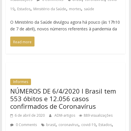
,
,
,
,
19
Estados
Minsitério da Saúde
mortes
saúde
O Ministério da Saúde divulgou agora há pouco (às 17h10
de 7 de abril), novos números referentes à pandemia da
Read more
Informes
NÚMEROS DE 6/4/2020 I Brasil tem
553 óbitos e 12.056 casos
confirmados de Coronavírus
6 de abril de 2020
ADM-artigos
889 visualizações
,
,
,
,
0 Comments
brasil
coronavírus
covid-19
Estados