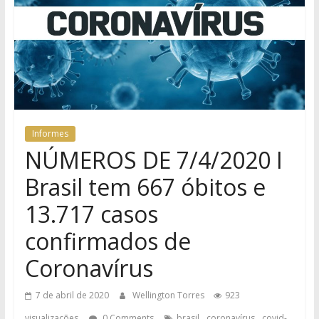
Informes
NÚMEROS DE 7/4/2020 I
Brasil tem 667 óbitos e
13.717 casos
confirmados de
Coronavírus
7 de abril de 2020
Wellington Torres
923
,
,
visualizações
0 Comments
brasil
coronavírus
covid-