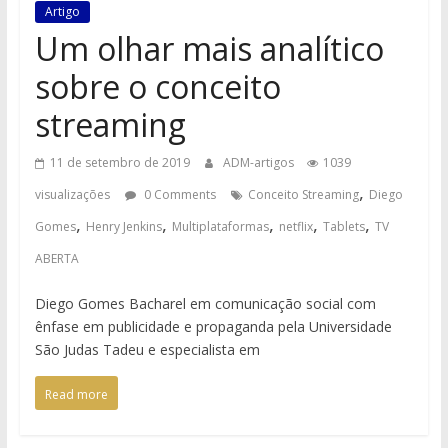
Artigo
Um olhar mais analítico
sobre o conceito
streaming
11 de setembro de 2019
ADM-artigos
1039
,
visualizações
0 Comments
Conceito Streaming
Diego
,
,
,
,
,
Gomes
Henry Jenkins
Multiplataformas
netflix
Tablets
TV
ABERTA
Diego Gomes Bacharel em comunicação social com
ênfase em publicidade e propaganda pela Universidade
São Judas Tadeu e especialista em
Read more