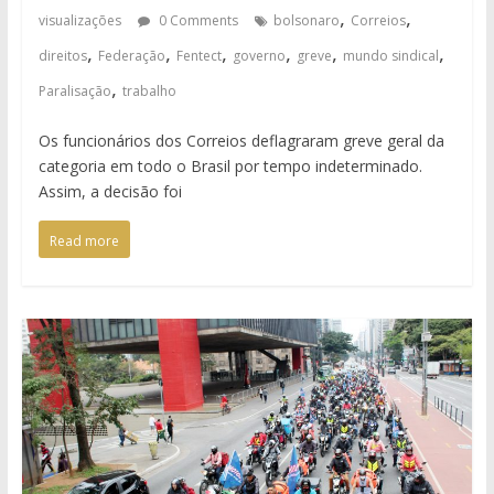
,
,
visualizações
0 Comments
bolsonaro
Correios
,
,
,
,
,
,
direitos
Federação
Fentect
governo
greve
mundo sindical
,
Paralisação
trabalho
Os funcionários dos Correios deflagraram greve geral da
categoria em todo o Brasil por tempo indeterminado.
Assim, a decisão foi
Read more