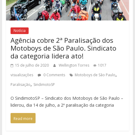
Notícia
Agência cobre 2ª Paralisação dos
Motoboys de São Paulo. Sindicato
da categoria lidera ato!
15 de julho de 2020
Wellington Torres
1017
,
visualizações
0 Comments
Motoboys de São Paulo
,
Paralisação
SindimotoSP
O SindimotoSP – Sindicato dos Motoboys de São Paulo –
liderou, dia 14 de julho, a 2ª paralisação da categoria
Read more