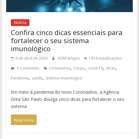
Notícia
Confira cinco dicas essenciais para
fortalecer o seu sistema
imunológico
6 de abril de 2020
ADM-artigos
1414 visualizações
,
,
,
,
0 Comments
coronavírus
Corpo
covid-19
dicas
,
,
Pandemia
saúde
Sistema imunológico
Em meio à pandemia do novo Coronavírus, a Agência
Grita São Paulo divulga cinco dicas para fortalecer o seu
sistema
Read more