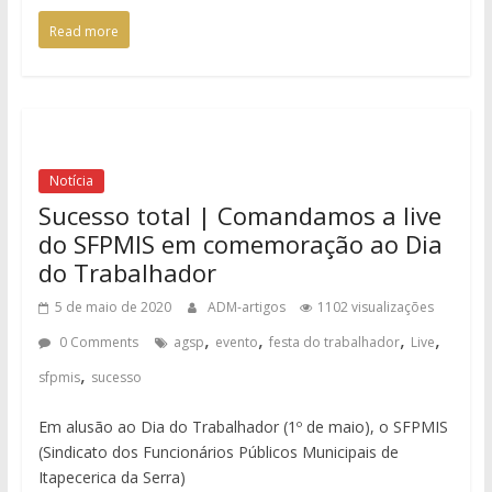
Read more
Notícia
Sucesso total | Comandamos a live
do SFPMIS em comemoração ao Dia
do Trabalhador
5 de maio de 2020
ADM-artigos
1102 visualizações
,
,
,
,
0 Comments
agsp
evento
festa do trabalhador
Live
,
sfpmis
sucesso
Em alusão ao Dia do Trabalhador (1º de maio), o SFPMIS
(Sindicato dos Funcionários Públicos Municipais de
Itapecerica da Serra)