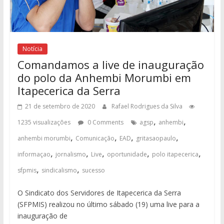
Notícia
Comandamos a live de inauguração
do polo da Anhembi Morumbi em
Itapecerica da Serra
21 de setembro de 2020
Rafael Rodrigues da Silva
,
,
1235 visualizações
0 Comments
agsp
anhembi
,
,
,
,
anhembi morumbi
Comunicação
EAD
gritasaopaulo
,
,
,
,
,
informaçao
jornalismo
Live
oportunidade
polo itapecerica
,
,
sfpmis
sindicalismo
sucesso
O Sindicato dos Servidores de Itapecerica da Serra
(SFPMIS) realizou no último sábado (19) uma live para a
inauguração de