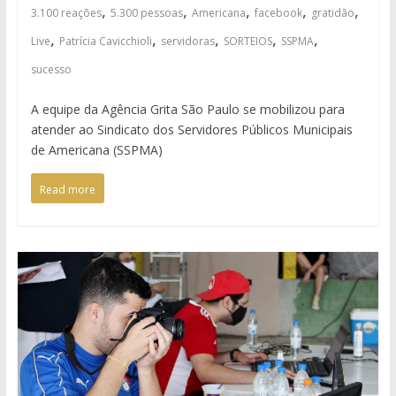
,
,
,
,
,
3.100 reações
5.300 pessoas
Americana
facebook
gratidão
,
,
,
,
,
Live
Patrícia Cavicchioli
servidoras
SORTEIOS
SSPMA
sucesso
A equipe da Agência Grita São Paulo se mobilizou para
atender ao Sindicato dos Servidores Públicos Municipais
de Americana (SSPMA)
Read more