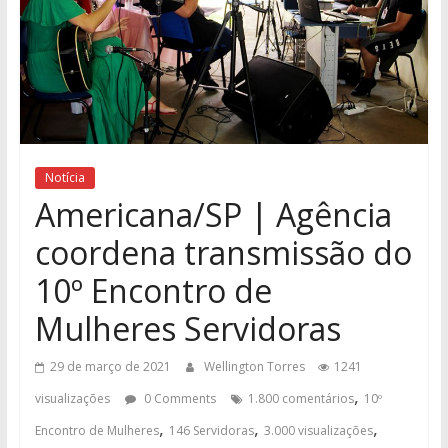
Notícia
Americana/SP | Agência
coordena transmissão do
10º Encontro de
Mulheres Servidoras
29 de março de 2021
Wellington Torres
1241
,
visualizações
0 Comments
1.800 comentários
10º
,
,
,
Encontro de Mulheres
146 Servidoras
3.000 visualizações