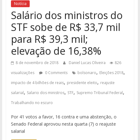
Notícia
Salário dos ministros do
STF sobe de R$ 33,7 mil
para R$ 39,3 mil;
elevação de 16,38%
8 de novembro de 2018
Daniel Lucas Oliveira
826
,
,
visualizações
0 Comments
bolsonaro
Eleições 2018
,
,
impacto de 4 bilhões de reais
presidente eleito
reajuste
,
,
,
,
salarial
Salario dos ministros
STF
Supremo Tribunal Federal
Trabalhando no escuro
Por 41 votos a favor, 16 contra e uma abstenção, o
Senado Federal aprovou nesta quarta (7) o reajuste
salarial