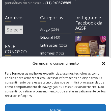
partidárias ou sindicais –
(11)
94037.6585
Arquivos
Categorias
Instagram e
Facebook da
AGSP
Arquivos
Artigo
(269)
Editorial
(43)
Entrevistas
(202)
FALE
CONOSCO
Informes
(102)
Manchete
(2)
Gerenciar o consentimento
Notícia
(1.244)
Para fornecer as melhores experiências, usamos tecnologias como
cookies para armazenar e/ou acessar informações do dispositivo. O
consentimento para essas tecnologias nos permitirá processar dados
como comportamento de navegação ou IDs exclusivos neste site. Não
consentir ou retirar o consentimento pode afetar negativamente certos
recursos e funções.
Aceitar