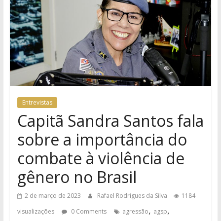
Entrevistas
Capitã Sandra Santos fala
sobre a importância do
combate à violência de
gênero no Brasil
2 de março de 2023
Rafael Rodrigues da Silva
1184
,
,
visualizações
0 Comments
agressão
agsp