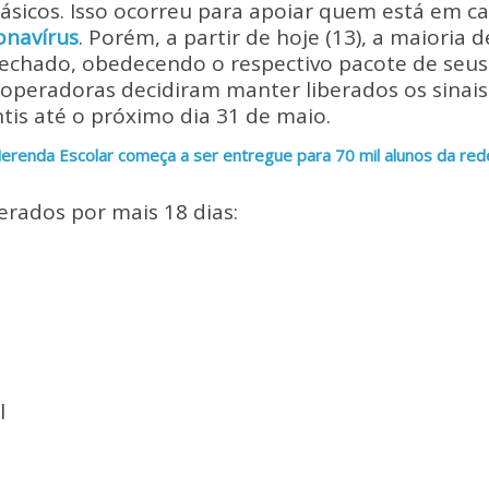
p
ar
básicos. Isso ocorreu para apoiar quem está em c
y
e
onavírus
. Porém, a partir de hoje (13), a maioria d
Li
fechado, obedecendo o respectivo pacote de seus
operadoras decidiram manter liberados os sinais
n
ntis até o próximo dia 31 de maio.
k
renda Escolar começa a ser entregue para 70 mil alunos da rede
erados por mais 18 dias:
l