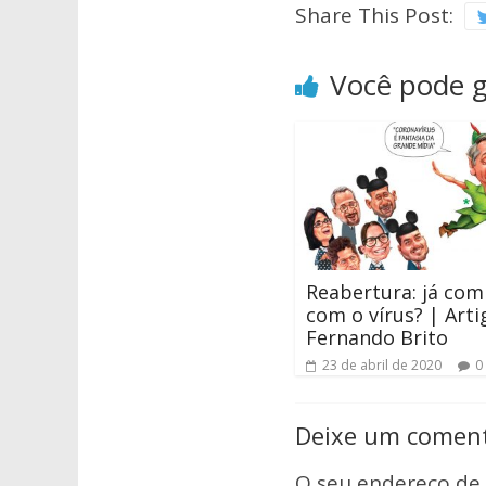
Share This Post:
Você pode 
Reabertura: já co
com o vírus? | Arti
Fernando Brito
23 de abril de 2020
0
Deixe um coment
O seu endereço de 