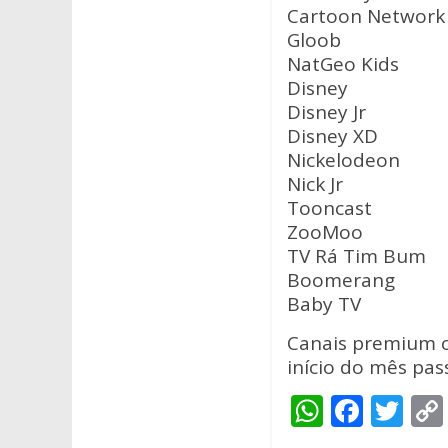
Cartoon Network
Gloob
NatGeo Kids
Disney
Disney Jr
Disney XD
Nickelodeon
Nick Jr
Tooncast
ZooMoo
TV Rá Tim Bum
Boomerang
Baby TV
Canais premium c
início do mês pas
W
F
T
h
ac
w