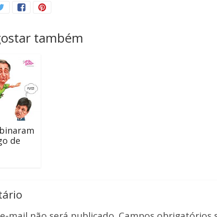
gostar também
mbinaram
go de
ário
e-mail não será publicado.
Campos obrigatórios