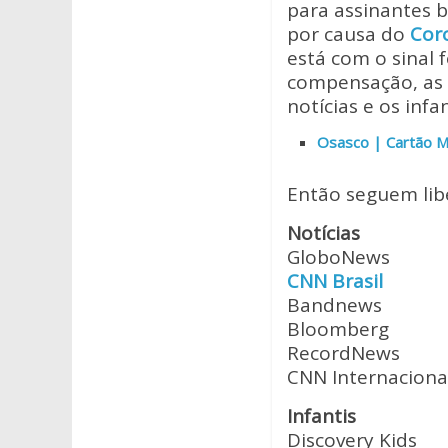
at
e
itt
para assinantes 
s
b
er
por causa do
Cor
A
o
está com o sinal 
compensação, as 
p
o
notícias e os infa
p
k
Osasco | Cartão Me
Então seguem lib
Notícias
GloboNews
CNN Brasil
Bandnews
Bloomberg
RecordNews
CNN Internaciona
Infantis
Discovery Kids