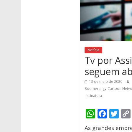
Notícia
Tv por Assi
seguem abe
13 de maio de 2020
,
Boomerang
Cartoon Netw
assinatura
W
F
T
h
ac
w
As grandes empre