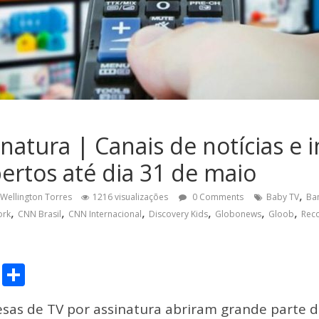
natura | Canais de notícias e i
rtos até dia 31 de maio
,
Wellington Torres
1216 visualizações
0 Comments
Baby TV
Ba
,
,
,
,
,
,
ork
CNN Brasil
CNN Internacional
Discovery Kids
Globonews
Gloob
Rec
C
S
o
h
sas de TV por assinatura abriram grande parte d