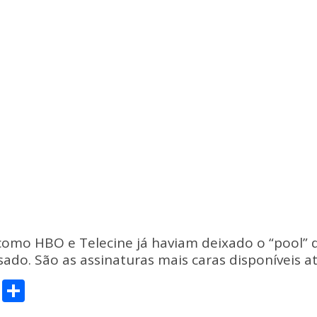
omo HBO e Telecine já haviam deixado o “pool” d
sado. São as assinaturas mais caras disponíveis 
C
S
o
h