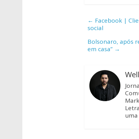
at
e
itt
s
b
er
←
Facebook | Cli
A
o
social
p
o
Bolsonaro, após r
p
k
em casa”
→
Wel
Jorn
Comu
Mark
Letra
uma 