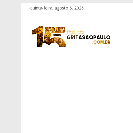
Pular
quinta-feira, agosto 6, 2026
para
o
Grita
conteúdo
São
Paulo
Informação
com
Responsabilidade