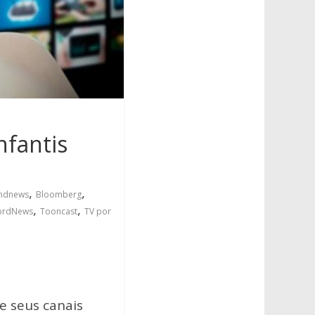
nfantis
,
,
ndnews
Bloomberg
,
,
ordNews
Tooncast
TV por
e seus canais