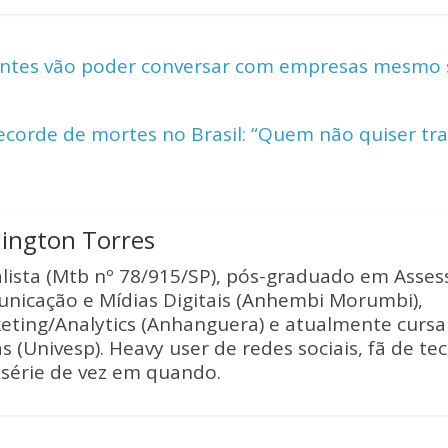
p
ar
y
e
entes vão poder conversar com empresas mesmo s
Li
n
ecorde de mortes no Brasil: “Quem não quiser tra
k
lington Torres
alista (Mtb nº 78/915/SP), pós-graduado em Asses
nicação e Mídias Digitais (Anhembi Morumbi),
eting/Analytics (Anhanguera) e atualmente curs
s (Univesp). Heavy user de redes sociais, fã de te
série de vez em quando.