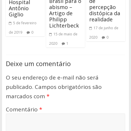
Brasil para o
de
Hospital
abismo –
percepção
Antônio
Artigo de
distópica da
Giglio
Philipp
realidade
5 de fevereiro
Lichterbeck
17 de junho de
de 2019
0
15 de maio de
2020
0
2020
1
Deixe um comentário
O seu endereço de e-mail não será
publicado.
Campos obrigatórios são
marcados com
*
Comentário
*