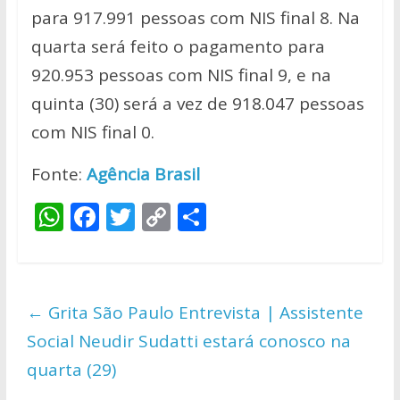
para 917.991 pessoas com NIS final 8. Na
quarta será feito o pagamento para
920.953 pessoas com NIS final 9, e na
quinta (30) será a vez de 918.047 pessoas
com NIS final 0.
Fonte:
Agência Brasil
W
F
T
C
S
h
ac
w
o
h
at
e
itt
p
ar
s
b
er
y
e
←
Grita São Paulo Entrevista | Assistente
A
o
Li
Social Neudir Sudatti estará conosco na
p
o
n
quarta (29)
p
k
k