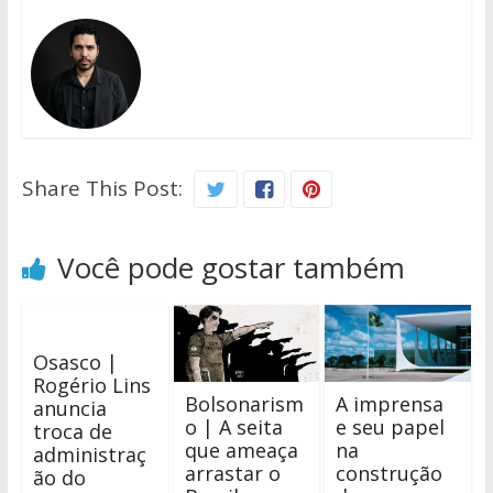
Share This Post:
Você pode gostar também
Osasco |
Rogério Lins
Bolsonarism
A imprensa
anuncia
o | A seita
e seu papel
troca de
que ameaça
na
administraç
arrastar o
construção
ão do