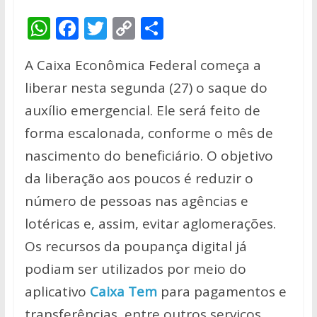
W
F
T
C
S
h
ac
w
o
h
A Caixa Econômica Federal começa a
at
e
itt
p
ar
liberar nesta segunda (27) o saque do
s
b
er
y
e
auxílio emergencial. Ele será feito de
A
o
Li
forma escalonada, conforme o mês de
p
o
n
nascimento do beneficiário. O objetivo
p
k
k
da liberação aos poucos é reduzir o
número de pessoas nas agências e
lotéricas e, assim, evitar aglomerações.
Os recursos da poupança digital já
podiam ser utilizados por meio do
aplicativo
Caixa Tem
para pagamentos e
transferências, entre outros serviços.