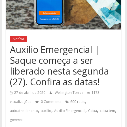
Notícia
Auxílio Emergencial |
Saque começa a ser
liberado nesta segunda
(27). Confira as datas!
27 de abril de 2020
Wellington Torres
1173
,
visualizações
0 Comments
600 reais
,
,
,
,
,
autoatendimento
auxílio
Auxílio Emergencial
Caixa
caixa tem
governo