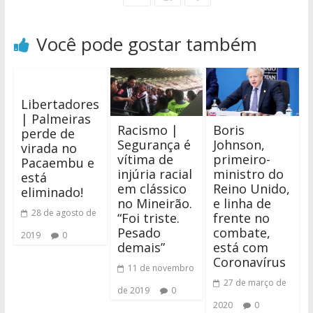
Você pode gostar também
Libertadores
| Palmeiras
Racismo |
Boris
perde de
Segurança é
Johnson,
virada no
vítima de
primeiro-
Pacaembu e
injúria racial
ministro do
está
em clássico
Reino Unido,
eliminado!
no Mineirão.
e linha de
28 de agosto de
“Foi triste.
frente no
Pesado
combate,
2019
0
demais”
está com
Coronavírus
11 de novembro
27 de março de
de 2019
0
2020
0