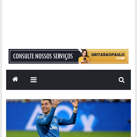
Grita
São
Paulo
Informação
com
Responsabilidade