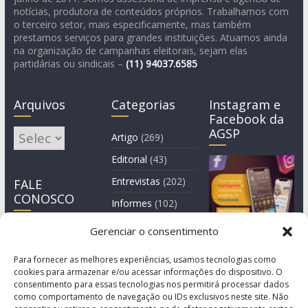
notícias, produtora de conteúdos próprios. Trabalhamos com
o terceiro setor, mais especificamente, mas também
prestamos serviços para grandes instituições. Atuamos ainda
na organização de campanhas eleitorais, sejam elas
partidárias ou sindicais –
(11)
94037.6585
Arquivos
Categorias
Instagram e
Facebook da
AGSP
Arquivos
Artigo
(269)
Editorial
(43)
Entrevistas
(202)
FALE
CONOSCO
Informes
(102)
Manchete
(2)
Gerenciar o consentimento
Notícia
(1.245)
Para fornecer as melhores experiências, usamos tecnologias como
cookies para armazenar e/ou acessar informações do dispositivo. O
consentimento para essas tecnologias nos permitirá processar dados
como comportamento de navegação ou IDs exclusivos neste site. Não