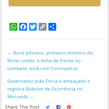
W
F
T
C
S
h
ac
w
o
h
at
e
itt
p
ar
s
b
er
y
e
←
Boris Johnson, primeiro-ministro do
A
o
Li
Reino Unido, e linha de frente no
p
o
n
combate, está com Coronavírus
p
k
k
Governador João Doria é ameaçado e
registra Boletim de Ocorrência no
Morumbi
→
Share This Post: