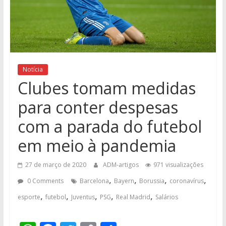
Notícia
Clubes tomam medidas
para conter despesas
com a parada do futebol
em meio à pandemia
27 de março de 2020
ADM-artigos
971 visualizações
,
,
,
,
0 Comments
Barcelona
Bayern
Borussia
coronavírus
,
,
,
,
,
esporte
futebol
Juventus
PSG
Real Madrid
Salários