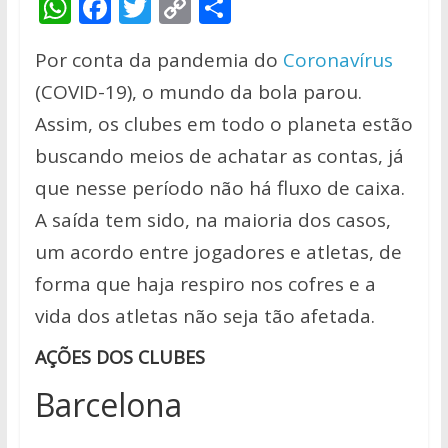
W
F
T
C
S
h
ac
w
o
h
Por conta da pandemia do
Coronavírus
at
e
itt
p
ar
(COVID-19), o mundo da bola parou.
s
b
er
y
e
Assim, os clubes em todo o planeta estão
A
o
Li
buscando meios de achatar as contas, já
p
o
n
que nesse período não há fluxo de caixa.
p
k
k
A saída tem sido, na maioria dos casos,
um acordo entre jogadores e atletas, de
forma que haja respiro nos cofres e a
vida dos atletas não seja tão afetada.
AÇÕES DOS CLUBES
Barcelona