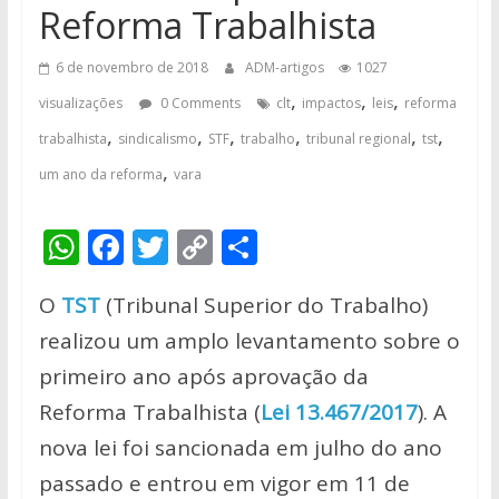
Reforma Trabalhista
6 de novembro de 2018
ADM-artigos
1027
,
,
,
visualizações
0 Comments
clt
impactos
leis
reforma
,
,
,
,
,
,
trabalhista
sindicalismo
STF
trabalho
tribunal regional
tst
,
um ano da reforma
vara
W
F
T
C
S
h
ac
w
o
h
O
TST
(Tribunal Superior do Trabalho)
at
e
itt
p
ar
realizou um amplo levantamento sobre o
s
b
er
y
e
primeiro ano após aprovação da
A
o
Li
Reforma Trabalhista (
Lei 13.467/2017
). A
p
o
n
nova lei foi sancionada em julho do ano
p
k
k
passado e entrou em vigor em 11 de