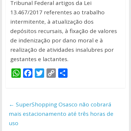
Tribunal Federal artigos da Lei
13.467/2017 referentes ao trabalho
intermitente, à atualização dos
depósitos recursais, à fixação de valores
de indenização por dano moral e à
realização de atividades insalubres por
gestantes e lactantes.
W
F
T
C
S
h
ac
w
o
h
at
e
itt
p
ar
s
b
er
y
e
←
SuperShopping Osasco não cobrará
A
o
Li
mais estacionamento até três horas de
p
o
n
uso
p
k
k