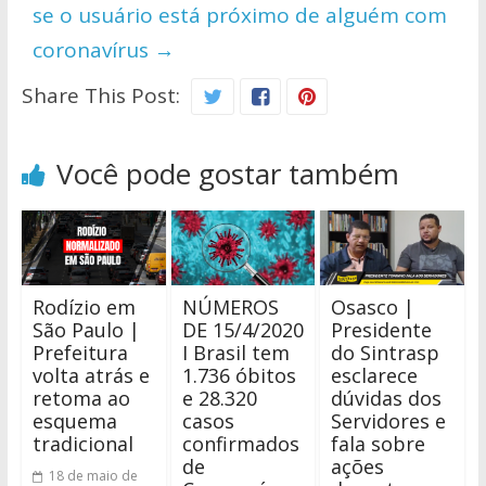
se o usuário está próximo de alguém com
coronavírus
→
Share This Post:
Você pode gostar também
Rodízio em
NÚMEROS
Osasco |
São Paulo |
DE 15/4/2020
Presidente
Prefeitura
I Brasil tem
do Sintrasp
volta atrás e
1.736 óbitos
esclarece
retoma ao
e 28.320
dúvidas dos
esquema
casos
Servidores e
tradicional
confirmados
fala sobre
de
ações
18 de maio de