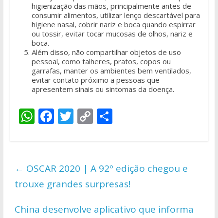
higienização das mãos, principalmente antes de
consumir alimentos, utilizar lenço descartável para
higiene nasal, cobrir nariz e boca quando espirrar
ou tossir, evitar tocar mucosas de olhos, nariz e
boca.
Além disso, não compartilhar objetos de uso
pessoal, como talheres, pratos, copos ou
garrafas, manter os ambientes bem ventilados,
evitar contato próximo a pessoas que
apresentem sinais ou sintomas da doença.
W
F
T
C
S
h
ac
w
o
h
at
e
itt
p
ar
s
b
er
y
e
←
OSCAR 2020 | A 92º edição chegou e
A
o
Li
trouxe grandes surpresas!
p
o
n
p
k
k
China desenvolve aplicativo que informa