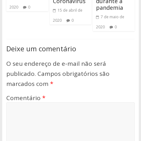
Coronavírus
durante a
pandemia
2020
0
15 de abril de
7 de maio de
2020
0
2020
0
Deixe um comentário
O seu endereço de e-mail não será
publicado.
Campos obrigatórios são
marcados com
*
Comentário
*