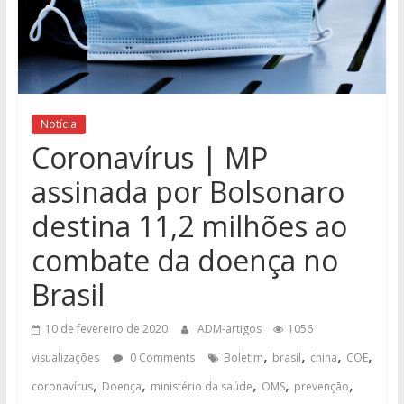
Notícia
Coronavírus | MP
assinada por Bolsonaro
destina 11,2 milhões ao
combate da doença no
Brasil
10 de fevereiro de 2020
ADM-artigos
1056
,
,
,
,
visualizações
0 Comments
Boletim
brasil
china
COE
,
,
,
,
,
coronavírus
Doença
ministério da saúde
OMS
prevenção