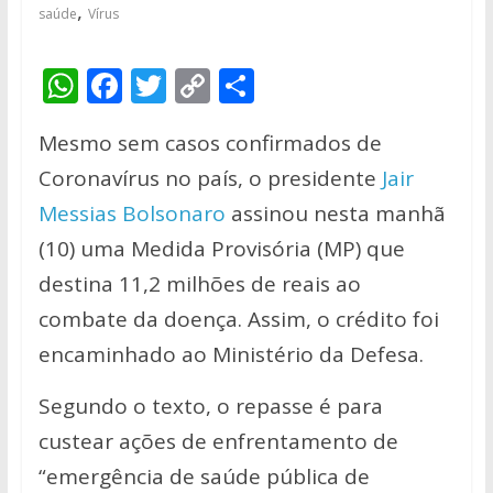
,
saúde
Vírus
W
F
T
C
S
h
ac
w
o
h
Mesmo sem casos confirmados de
at
e
itt
p
ar
Coronavírus no país, o presidente
Jair
s
b
er
y
e
Messias Bolsonaro
assinou nesta manhã
A
o
Li
(10) uma Medida Provisória (MP) que
p
o
n
destina 11,2 milhões de reais ao
p
k
k
combate da doença. Assim, o crédito foi
encaminhado ao Ministério da Defesa.
Segundo o texto, o repasse é para
custear ações de enfrentamento de
“emergência de saúde pública de