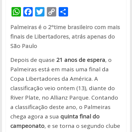
W
F
T
C
S
h
ac
w
o
h
Palmeiras é o 2ºtime brasileiro com mais
at
e
itt
p
ar
finais de Libertadores, atrás apenas do
s
b
er
y
e
São Paulo
A
o
Li
p
o
n
Depois de quase
21 anos de espera
, o
p
k
k
Palmeiras está em mais uma final da
Copa Libertadores da América. A
classificação veio ontem (13), diante do
River Plate, no Allianz Parque. Contando
a classificação deste ano, o Palmeiras
chega agora a sua
quinta final do
campeonato
, e se torna o segundo clube