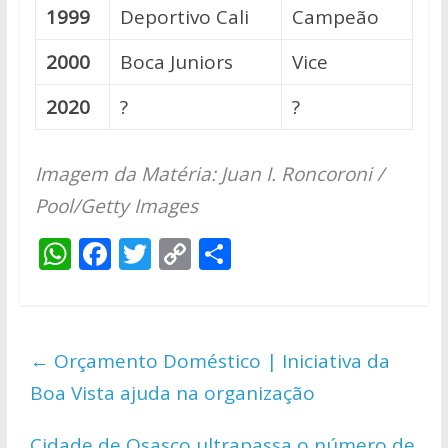
1999
Deportivo Cali
Campeão
2000
Boca Juniors
Vice
2020
?
?
Imagem da Matéria: Juan I. Roncoroni /
Pool/Getty Images
W
F
T
C
S
h
ac
w
o
h
at
e
itt
p
ar
s
b
er
y
e
←
Orçamento Doméstico | Iniciativa da
A
o
Li
Boa Vista ajuda na organização
p
o
n
p
k
k
Cidade de Osasco ultrapassa o número de