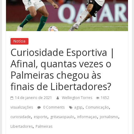
Notícia
Curiosidade Esportiva |
Afinal, quantas vezes o
Palmeiras chegou às
finais de Libertadores?
14 de janeiro de 2021
Wellington Torres
1652
,
,
visualizações
0 Comments
agsp
Comunicação
,
,
,
,
,
curiosidade
esporte
gritasaopaulo
informaçao
jornalismo
,
Libertadores
Palmeiras