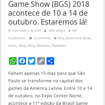
Game Show (BGS) 2018
acontece de 10 a 14 de
outubro. Estaremos lá!
2 de outubro de 2018
ADM-artigos
944
,
,
visualizações
0 Comments
BGS
Brasil Game Show
,
,
,
,
Game
Geek
Nerd
Nintendo
PlayStation
W
F
T
C
S
h
ac
w
o
h
Faltam apenas 15 dias para que São
at
e
itt
p
ar
Paulo se transforme na capital dos
s
b
er
y
e
games da América Latina. Entre 10 e 14
A
o
Li
de outubro, no Expo Center Norte,
p
o
n
acontece a 11ª edição da Brasil Game