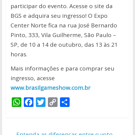
participar do evento. Acesse o site da
BGS e adquira seu ingresso! O Expo
Center Norte fica na rua José Bernardo
Pinto, 333, Vila Guilherme, São Paulo –
SP, de 10 a 14 de outubro, das 13 às 21
horas.
Mais informações e para comprar seu
ingresso, acesse
www.brasilgameshow.com.br
W
F
T
C
S
h
ac
w
o
h
at
e
itt
p
ar
s
b
er
y
e
←
Entenda as diferenças entre o voto