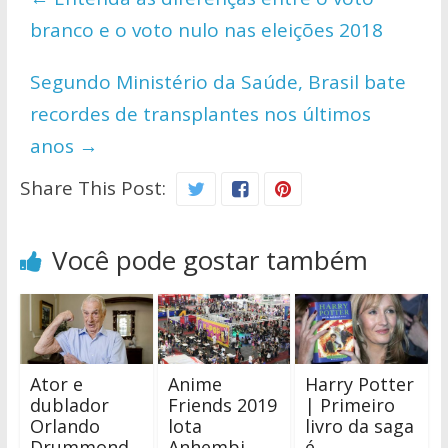
A
o
Li
branco e o voto nulo nas eleições 2018
p
o
n
p
k
k
Segundo Ministério da Saúde, Brasil bate
recordes de transplantes nos últimos
anos
→
Share This Post:
Você pode gostar também
Ator e
Anime
Harry Potter
dublador
Friends 2019
| Primeiro
Orlando
lota
livro da saga
Drummond
Anhembi
é