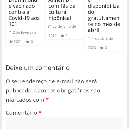
é vacinado
com fãs da
disponibiliza
contra a
cultura
do
Covid-19 aos
nipônica!
gratuitamen
101
te no mês de
25 de julho de
abril
2 de fevereiro
2019
0
1 de abril de
de 2021
0
2020
0
Deixe um comentário
O seu endereço de e-mail não será
publicado.
Campos obrigatórios são
marcados com
*
Comentário
*