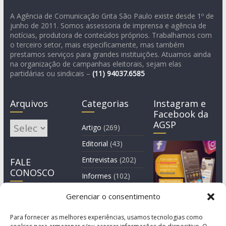
A Agência de Comunicação Grita São Paulo existe desde 1º de
junho de 2011. Somos assessoria de imprensa e agência de
notícias, produtora de conteúdos próprios. Trabalhamos com
o terceiro setor, mais especificamente, mas também
prestamos serviços para grandes instituições. Atuamos ainda
na organização de campanhas eleitorais, sejam elas
partidárias ou sindicais –
(11)
94037.6585
Arquivos
Categorias
Instagram e
Facebook da
AGSP
Arquivos
Artigo
(269)
Editorial
(43)
Entrevistas
(202)
FALE
CONOSCO
Informes
(102)
Manchete
(2)
Gerenciar o consentimento
Notícia
(1.244)
Para fornecer as melhores experiências, usamos tecnologias como