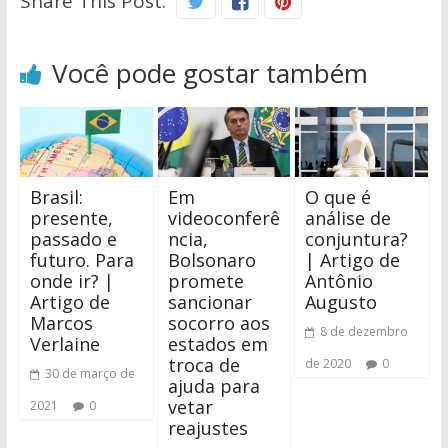
Share This Post:
Você pode gostar também
Brasil:
Em
O que é
presente,
videoconferê
análise de
passado e
ncia,
conjuntura?
futuro. Para
Bolsonaro
| Artigo de
onde ir? |
promete
Antônio
Artigo de
sancionar
Augusto
Marcos
socorro aos
8 de dezembro
Verlaine
estados em
troca de
de 2020
0
30 de março de
ajuda para
vetar
2021
0
reajustes