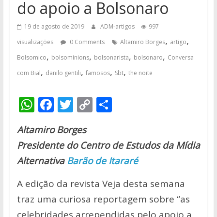
do apoio a Bolsonaro
19 de agosto de 2019
ADM-artigos
997
,
,
visualizações
0 Comments
Altamiro Borges
artigo
,
,
,
,
Bolsomico
bolsominions
bolsonarista
bolsonaro
Conversa
,
,
,
,
com Bial
danilo gentili
famosos
Sbt
the noite
W
F
T
C
S
h
ac
w
o
h
Altamiro Borges
at
e
itt
p
ar
Presidente do Centro de Estudos da Mídia
s
b
er
y
e
Alternativa
Barão de Itararé
A
o
Li
p
o
n
A edição da revista Veja desta semana
p
k
k
traz uma curiosa reportagem sobre “as
celebridades arrependidas pelo apoio a