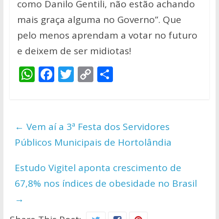
como Danilo Gentili, não estão achando
mais graça alguma no Governo”. Que
pelo menos aprendam a votar no futuro
e deixem de ser midiotas!
W
F
T
C
S
h
ac
w
o
h
at
e
itt
p
ar
s
b
er
y
e
←
Vem aí a 3ª Festa dos Servidores
A
o
Li
Públicos Municipais de Hortolândia
p
o
n
p
k
k
Estudo Vigitel aponta crescimento de
67,8% nos índices de obesidade no Brasil
→